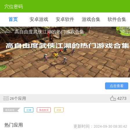
穴位密码
首页
安卓游戏
安卓软件
游戏合集
软件合集
高自由度武侠江湖的热门游戏合集
江湖作为玩家们小时候在无数书籍以及电视剧当中看到的
名词，心中肯定都对他有着一个模模糊糊的概念。这次帮助大
家整理的游戏，让你能够来到一个真实的江湖，在这里化身一
代豪侠，行侠仗义，仗剑江湖。心动了吗？快来其中一探究竟
吧！
点击查看
个应用
4273
26
相关标签
江湖
角色扮演
武侠
热门应用
更新时间：
2024-09-30 08:30:42