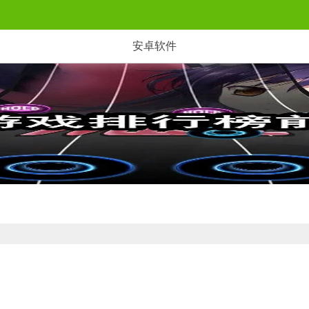
安卓软件
识到各种类型的音乐。在游戏之中玩家们根据音乐节奏的不同来点击相对应的音符。这