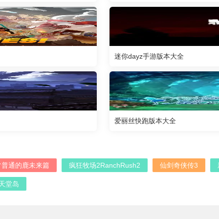
迷你dayz手游版本大全
爱丽丝快跑版本大全
常普通的鹿未来篇
疯狂牧场2RanchRush2
仙剑奇侠传3
天堂岛