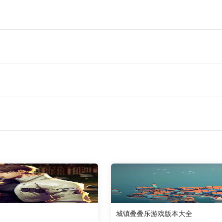
城镇叠叠乐游戏版本大全