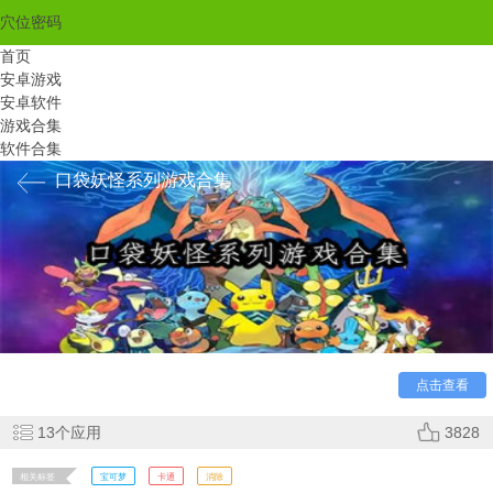
穴位密码
首页
安卓游戏
安卓软件
游戏合集
软件合集
口袋妖怪系列游戏合集
口袋妖怪作为玩家们小时候十分熟悉的一个游戏IP，不管
是动漫还是相关的各类游戏都有着很多的拥趸。这次帮助玩家
们整理了一些口袋妖怪相关的游戏推荐给大家，喜欢此类游戏
的玩家可千万不能错过。快来其中下载体验一番吧！
点击查看
13
个应用
3828
相关标签
宝可梦
卡通
消除