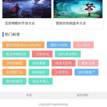
流星蝴蝶剑手游大全
爱丽丝快跑版本大全
热门标签
疯狂牧场2RanchRush2
疯狂斗鸡场
凡人传说
敢达争锋对决
弓箭传说
仙剑奇侠传3
房间的秘密
赤色要塞
锈湖天堂岛
圆梦庄园
新笑傲江湖
铁钩船长
方块堡垒
战车撞僵尸
疯狂机械手
疯狂木偶人
首页
返回顶部
copyright xueweimima