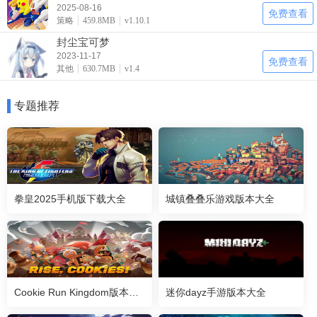
2025-08-16
免费查看
策略
459.8MB
v1.10.1
封尘宝可梦
2023-11-17
免费查看
其他
630.7MB
v1.4
专题推荐
拳皇2025手机版下载大全
城镇叠叠乐游戏版本大全
Cookie Run Kingdom版本大全
迷你dayz手游版本大全