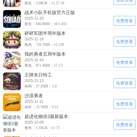
免费查看
射击
2.00GB
v1.27.18
战术小队手机版官方正版
2025-11-20
免费查看
射击
646.8MB
v0.1.455
砰砰军团半周年版本
2025-11-16
免费查看
角色
726.5MB
v5.250
我的勇者五周年版本
2025-11-16
免费查看
角色
871.4MB
v7.2.5
王牌末日特工
2025-11-13
免费查看
休闲
37.2MB
1.0
沙漠勇者
2025-11-11
免费查看
动作
25.5MB
0.11
超进化物语2最新版本
2025-11-08
免费查看
角色
1.10GB
v1.73