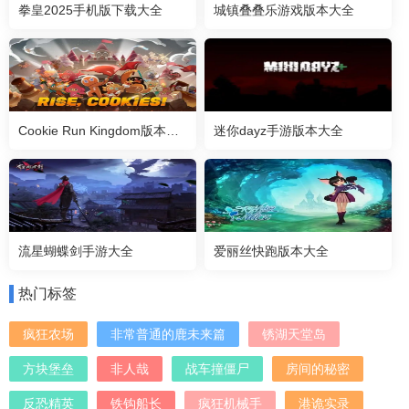
拳皇2025手机版下载大全
城镇叠叠乐游戏版本大全
Cookie Run Kingdom版本大全
迷你dayz手游版本大全
流星蝴蝶剑手游大全
爱丽丝快跑版本大全
热门标签
疯狂农场
非常普通的鹿未来篇
锈湖天堂岛
方块堡垒
非人哉
战车撞僵尸
房间的秘密
反恐精英
铁钩船长
疯狂机械手
港诡实录