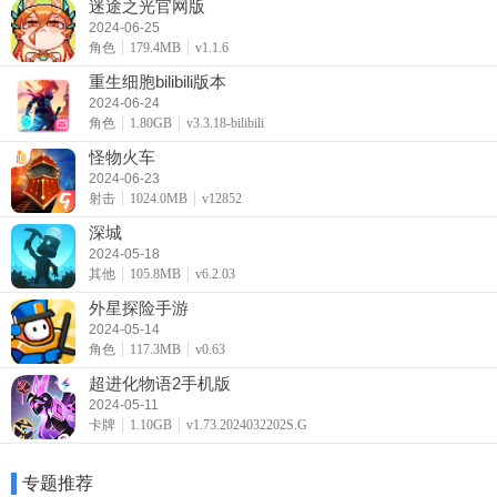
迷途之光官网版
2024-06-25
角色
179.4MB
v1.1.6
重生细胞bilibili版本
2024-06-24
角色
1.80GB
v3.3.18-bilibili
怪物火车
2024-06-23
射击
1024.0MB
v12852
深城
2024-05-18
其他
105.8MB
v6.2.03
外星探险手游
2024-05-14
角色
117.3MB
v0.63
超进化物语2手机版
2024-05-11
卡牌
1.10GB
v1.73.2024032202S.G
专题推荐