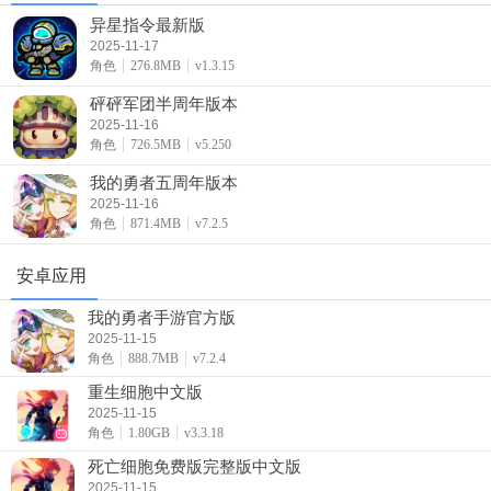
异星指令最新版
2025-11-17
角色
276.8MB
v1.3.15
砰砰军团半周年版本
2025-11-16
角色
726.5MB
v5.250
我的勇者五周年版本
2025-11-16
角色
871.4MB
v7.2.5
安卓应用
我的勇者手游官方版
2025-11-15
角色
888.7MB
v7.2.4
重生细胞中文版
2025-11-15
角色
1.80GB
v3.3.18
死亡细胞免费版完整版中文版
2025-11-15