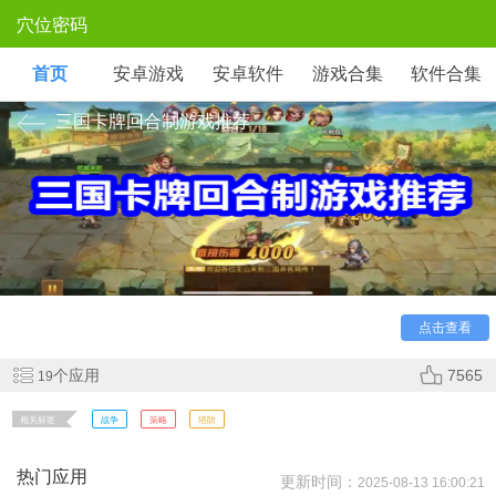
穴位密码
首页
安卓游戏
安卓软件
游戏合集
软件合集
三国卡牌回合制游戏推荐
小编为玩家们整理了三国卡牌回合制游戏大全，在这些游
戏内，玩家可以体验最真实的三国策略战争玩法，还加入了回
合制战斗，让你可以随时随地体验策略对战，深度策略等你来
领悟，感兴趣的玩家们快来下载吧！
点击查看
个应用
7565
19
相关标签
战争
策略
塔防
热门应用
更新时间：
2025-08-13 16:00:21