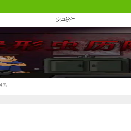
安卓软件
虫子，通过吞噬其他生物不断进化身体部位（比如长出蜘蛛腿或蝙蝠翅膀），组合出千
解压。