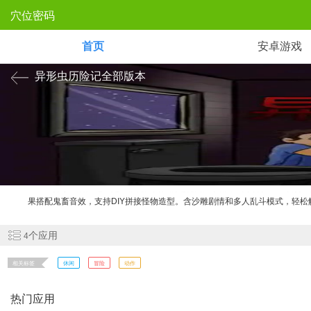
穴位密码
首页
安卓游戏
异形虫历险记全部版本
《异形虫历险记》是一款魔性搞怪的进化闯关手游，玩家操控一只变异
果搭配鬼畜音效，支持DIY拼接怪物造型。含沙雕剧情和多人乱斗模式，轻松
个应用
4
相关标签
休闲
冒险
动作
热门应用