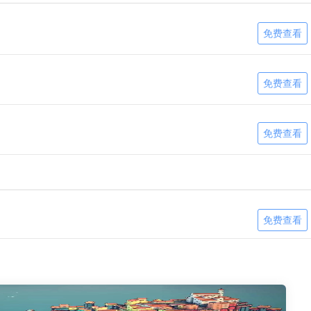
免费查看
免费查看
免费查看
免费查看