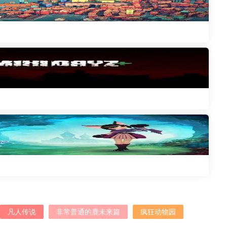
凡人传说
非常普通的鹿未来篇
疯狂动物园