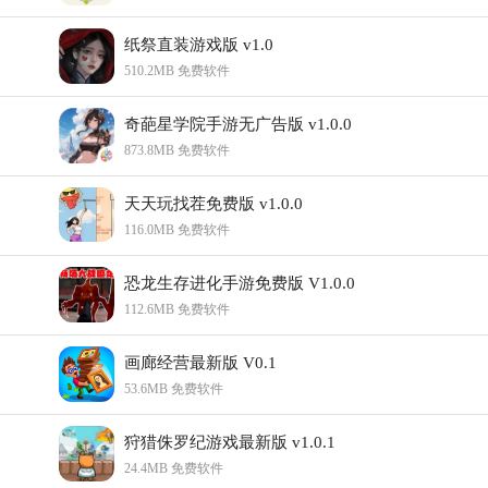
纸祭直装游戏版 v1.0
510.2MB 免费软件
奇葩星学院手游无广告版 v1.0.0
873.8MB 免费软件
天天玩找茬免费版 v1.0.0
116.0MB 免费软件
恐龙生存进化手游免费版 V1.0.0
112.6MB 免费软件
画廊经营最新版 V0.1
53.6MB 免费软件
狩猎侏罗纪游戏最新版 v1.0.1
24.4MB 免费软件