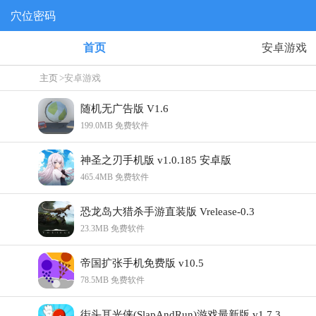
穴位密码
首页
安卓游戏
主页
>安卓游戏
随机无广告版 V1.6
199.0MB 免费软件
神圣之刃手机版 v1.0.185 安卓版
465.4MB 免费软件
恐龙岛大猎杀手游直装版 Vrelease-0.3
23.3MB 免费软件
帝国扩张手机免费版 v10.5
78.5MB 免费软件
街头耳光侠(SlapAndRun)游戏最新版 v1.7.3