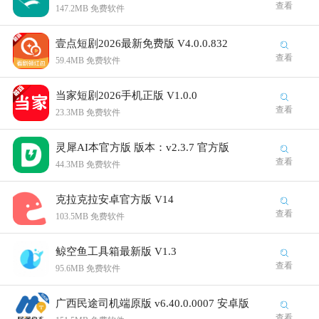
查看
147.2MB 免费软件
壹点短剧2026最新免费版 V4.0.0.832
查看
59.4MB 免费软件
当家短剧2026手机正版 V1.0.0
查看
23.3MB 免费软件
灵犀AI本官方版 版本：v2.3.7 官方版
查看
44.3MB 免费软件
克拉克拉安卓官方版 V14
查看
103.5MB 免费软件
鲸空鱼工具箱最新版 V1.3
查看
95.6MB 免费软件
广西民途司机端原版 v6.40.0.0007 安卓版
查看