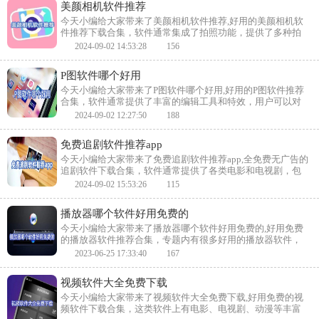
美颜相机软件推荐
今天小编给大家带来了美颜相机软件推荐,好用的美颜相机软
件推荐下载合集，软件通常集成了拍照功能，提供了多种拍
摄模式和效果，如人像、风景、美食等，让用户在拍照时拥
2024-09-02 14:53:28
156
有更多选择和更好的体验，喜欢的小伙伴快来下载吧。
P图软件哪个好用
今天小编给大家带来了P图软件哪个好用,好用的P图软件推荐
合集，软件通常提供了丰富的编辑工具和特效，用户可以对
照片进行裁剪、调整亮度、对比度等基本调整，还可以添加
2024-09-02 12:27:50
188
滤镜、贴纸、文字等元素，使照片更有创意和个性，喜欢的
小伙伴快来下载吧。
免费追剧软件推荐app
今天小编给大家带来了免费追剧软件推荐app,全免费无广告的
追剧软件下载合集，软件通常提供了各类电影和电视剧，包
括国内外的作品，涵盖了不同的题材和风格，用户可以根据
2024-09-02 15:53:26
115
自己的喜好选择观看，用户不再受时间地点的限制，随时随
地观看，喜欢的小伙伴快来下载吧。
播放器哪个软件好用免费的
今天小编给大家带来了播放器哪个软件好用免费的,好用免费
的播放器软件推荐合集，专题内有很多好用的播放器软件，
用户可以根据自己的喜好进行选择，播放器中有电影、电视
2023-06-25 17:33:40
167
剧、纪录片等影视可以观看，喜欢的小伙伴快来下载吧。
视频软件大全免费下载
今天小编给大家带来了视频软件大全免费下载,好用免费的视
频软件下载合集，这类软件上有电影、电视剧、动漫等丰富