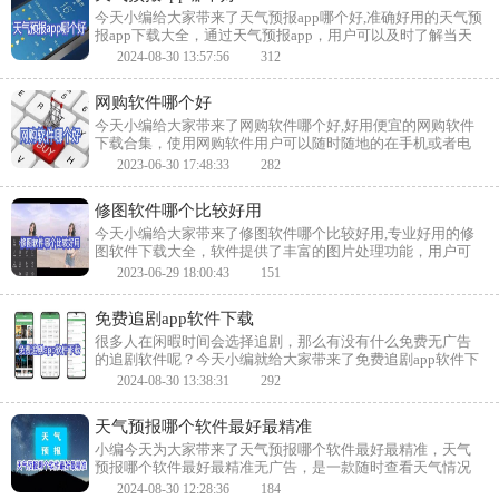
今天小编给大家带来了天气预报app哪个好,准确好用的天气预
报app下载大全，通过天气预报app，用户可以及时了解当天
和未来几天的天气情况，避免收到突发天气的影响，软件还
2024-08-30 13:57:56
312
可以查询其他地方的天气，能够满足用户各方面的需求，喜
欢的小伙伴快来下载吧。
网购软件哪个好
今天小编给大家带来了网购软件哪个好,好用便宜的网购软件
下载合集，使用网购软件用户可以随时随地的在手机或者电
脑上购物，不用到线下实体店购买，节约了时间和精力，而
2023-06-30 17:48:33
282
且网购时选择较多，玩家完全可以跟随自己的心意购买东
西，喜欢的小伙伴快来下载吧。
修图软件哪个比较好用
今天小编给大家带来了修图软件哪个比较好用,专业好用的修
图软件下载大全，软件提供了丰富的图片处理功能，用户可
以对照片进行调色、添加滤镜、修复等操作，为照片增添艺
2023-06-29 18:00:43
151
术效果，使其更加美观，喜欢的小伙伴快来下载吧。
免费追剧app软件下载
很多人在闲暇时间会选择追剧，那么有没有什么免费无广告
的追剧软件呢？今天小编就给大家带来了免费追剧app软件下
载,免费追剧无广告的软件下载合集，软件中有电影、电视剧
2024-08-30 13:38:31
292
等海量资源，用户可以根据自己的喜好选择观看，喜欢的小
伙伴快来下载吧。
天气预报哪个软件最好最精准
小编今天为大家带来了天气预报哪个软件最好最精准，天气
预报哪个软件最好最精准无广告，是一款随时查看天气情况
的软件,在这款软件中,你可以任意查询天气的情况,没有任何限
2024-08-30 12:28:36
184