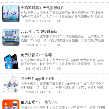
制,为你的出行带来最大的方便,你可以查询未来十五天内的各
种天气。
准确率最高的天气预报软件
小编今天为大家带来了准确率最高的天气预报软件,手机最准
的天气预报软件，为用户们提供精准的天气预报信息,实时查
询最新天气变化情况,未来15天天气预报预测,官方免费推荐最
2023-06-28 15:59:21
183
新天气信息,实时空气质量预报，喜欢的小伙伴快来下载吧！
2023年天气预报最新版
小编今天为大家带来了2023年天气预报最新版，无广告天气
预报2023下载，请大家及时关注最新预报、预警信息,防范雷
雨、短时强降水等强对流天气对交通出行等方面的不利影
2024-09-02 11:19:17
188
响。 喜欢的小伙伴快来下载吧！
免费听音乐app推荐
今天小编给大家带来了免费听音乐app推荐,免费听音乐app推
荐下载合集，软件中为用户提供了海量的音乐资源，包括各
种流行歌曲，可以满足不同用户的需求，而且用户不需要会
2024-09-02 11:53:33
196
员就可以听音乐，喜欢的小伙伴快来下载吧。
健身软件app哪个好用
今天小编给大家带来了健身软件app哪个好用,好用的健身软件
排行榜前十名，软件让用户随时随地进行锻炼，不受时间和
地点的限制。无论是在家里、健身房还是旅行中，都可以通
2024-08-30 14:17:21
235
过手机或平板电脑使用健身软件进行锻炼，还能根据不同的
用户制定健身计划，喜欢的小伙伴快来下载吧。
租房去哪个app靠谱2023
小编今天为大家带来了租房去哪个app靠谱2023，最靠谱的租