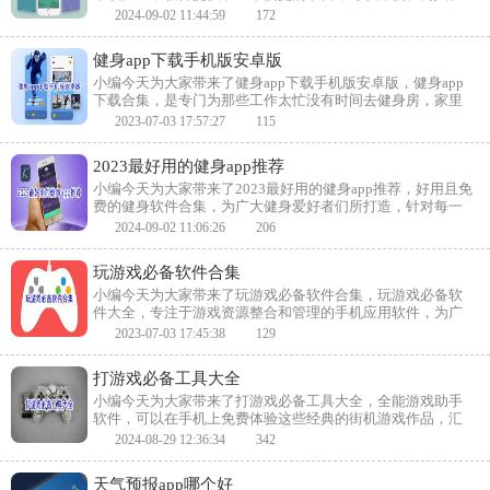
房东之间进行租房交易，节省了双方大量的时间和精力，还
2024-09-02 11:44:59
172
提供了详细房屋信息，方便租房人对不同房屋进行比较和选
择，喜欢的小伙伴快来下载吧。
健身app下载手机版安卓版
小编今天为大家带来了健身app下载手机版安卓版，健身app
下载合集，是专门为那些工作太忙没有时间去健身房，家里
又没有器械却又想运动健身的人群们提供的，让用户的健身
2023-07-03 17:57:27
115
计划不再受时间地点的限制，这里有最全面的健身视频教程
以及文字攻略，能够定制专属于你的健身计划，喜欢的小伙
2023最好用的健身app推荐
伴快来下载吧！
小编今天为大家带来了2023最好用的健身app推荐，好用且免
费的健身软件合集，为广大健身爱好者们所打造，针对每一
个身体部位的训练都有专业的课程，全面的肌肉力量训练，
2024-09-02 11:06:26
206
多样而有趣，您可以选择自己，随心所欲。喜欢的小伙伴快
来下载吧！
玩游戏必备软件合集
小编今天为大家带来了玩游戏必备软件合集，玩游戏必备软
件大全，专注于游戏资源整合和管理的手机应用软件，为广
大玩家提供了方便快捷的游戏下载、安装、更新和管理服
2023-07-03 17:45:38
129
务，软件提供了超多游戏类型以及各种游戏资讯和游戏攻
略，喜欢的小伙伴快来下载吧！
打游戏必备工具大全
小编今天为大家带来了打游戏必备工具大全，全能游戏助手
软件，可以在手机上免费体验这些经典的街机游戏作品，汇
集了热度较高的游戏、实时客服帮助，让玩家不再错过好游
2024-08-29 12:36:34
342
戏，签到后并能快速体验云端游戏，喜欢的小伙伴快来下载
吧！
天气预报app哪个好