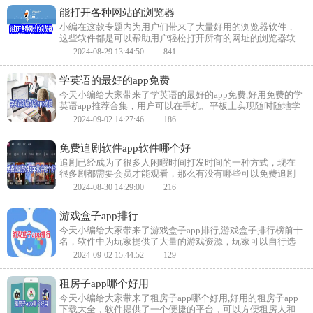
番!
能打开各种网站的浏览器
小编在这款专题内为用户们带来了大量好用的浏览器软件，
这些软件都是可以帮助用户轻松打开所有的网址的浏览器软
件，拥有非常强大的功能，轻松自动拦截广告，让用户再也
2024-08-29 13:44:50
841
不用因为广告推送而烦恼，还有超高的隐私保护系统，有需
要的用户们快来下载吧！
学英语的最好的app免费
今天小编给大家带来了学英语的最好的app免费,好用免费的学
英语app推荐合集，用户可以在手机、平板上实现随时随地学
英语，软件给用户提供了丰富的学习资源，包括课程、词
2024-09-02 14:27:46
186
汇、愈发、听力等各方面的内容，用户可以根据自己的需求
进行学习，喜欢的小伙伴快来下载吧。
免费追剧软件app软件哪个好
追剧已经成为了很多人闲暇时间打发时间的一种方式，现在
很多剧都需要会员才能观看，那么有没有哪些可以免费追剧
的软件呢？今天小编就给大家带来了免费追剧软件app软件哪
2024-08-30 14:29:00
216
个好,好用的免费追剧软件推荐合集，软件上汇集了很多电视
剧合电影，用户可以自由观看，喜欢的小伙伴快来下载吧。
游戏盒子app排行
今天小编给大家带来了游戏盒子app排行,游戏盒子排行榜前十
名，软件中为玩家提供了大量的游戏资源，玩家可以自行选
择下载，软件中还有详细的分类，方便玩家寻找下载，还能
2024-09-02 15:44:52
129
够根据用户的喜好推荐不同的游戏，喜欢的小伙伴快来下载
吧。
租房子app哪个好用
今天小编给大家带来了租房子app哪个好用,好用的租房子app
下载大全，软件提供了一个便捷的平台，可以方便租房人和