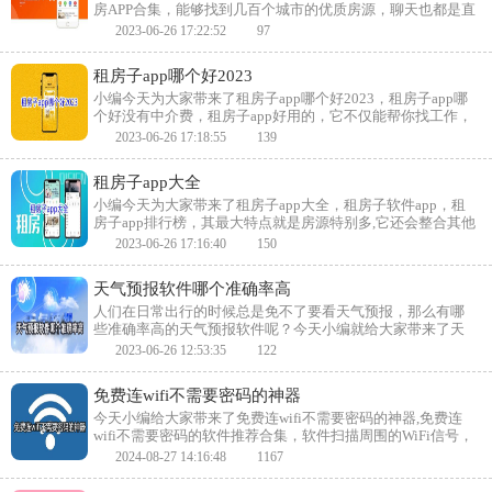
房APP合集，能够找到几百个城市的优质房源，聊天也都是直
接去和房东聊天，这样就会避免有中介自己再偷偷收取费
2023-06-26 17:22:52
97
用，你还可以随时关注收藏房源的价格起伏，找准最低价格
时机后再去联系拍下。
租房子app哪个好2023
小编今天为大家带来了租房子app哪个好2023，租房子app哪
个好没有中介费，租房子app好用的，它不仅能帮你找工作，
还可筛选出优质的房源，根据你的距离远近来推荐房源，价
2023-06-26 17:18:55
139
格绝对透明化，找到的房子都需签订正规的合同，能够让消
费者在线上交易也很放心。喜欢的小伙伴快来下载吧！
租房子app大全
小编今天为大家带来了租房子app大全，租房子软件app，租
房子app排行榜，其最大特点就是房源特别多,它还会整合其他
一些小众平台的资源一同来分享给租房客,通过AR技术线上就
2023-06-26 17:16:40
150
能对房屋内的情况来进行环绕观看。喜欢的小伙伴快来下载
吧！
天气预报软件哪个准确率高
人们在日常出行的时候总是免不了要看天气预报，那么有哪
些准确率高的天气预报软件呢？今天小编就给大家带来了天
气预报软件哪个准确率高,准确率高的天气预报软件下载合
2023-06-26 12:53:35
122
集，软件准确率高，用户可以放心出行，喜欢的小伙伴快来
下载吧。
免费连wifi不需要密码的神器
今天小编给大家带来了免费连wifi不需要密码的神器,免费连
wifi不需要密码的软件推荐合集，软件扫描周围的WiFi信号，
自动列出所有可用的WiFi网络，并提供连接的选项。用户只
2024-08-27 14:16:48
1167
需点击一下即可连接到WiFi网络，无需手动输入密码，喜欢
的小伙伴快来下载吧。