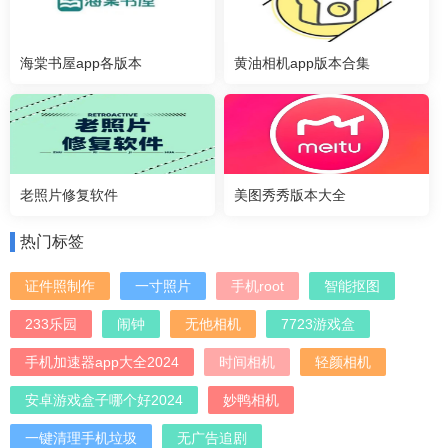
海棠书屋app各版本
黄油相机app版本合集
老照片修复软件
美图秀秀版本大全
热门标签
证件照制作
一寸照片
手机root
智能抠图
233乐园
闹钟
无他相机
7723游戏盒
手机加速器app大全2024
时间相机
轻颜相机
安卓游戏盒子哪个好2024
妙鸭相机
一键清理手机垃圾
无广告追剧