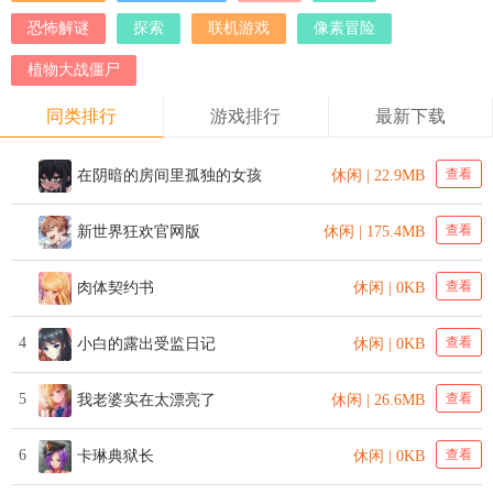
恐怖解谜
探索
联机游戏
像素冒险
植物大战僵尸
同类排行
游戏排行
最新下载
查看
在阴暗的房间里孤独的女孩
休闲 | 22.9MB
查看
新世界狂欢官网版
休闲 | 175.4MB
查看
肉体契约书
休闲 | 0KB
4
查看
小白的露出受监日记
休闲 | 0KB
5
查看
我老婆实在太漂亮了
休闲 | 26.6MB
6
查看
卡琳典狱长
休闲 | 0KB