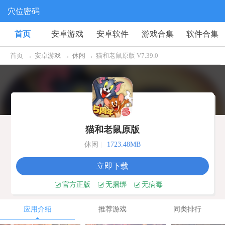
穴位密码
首页
安卓游戏
安卓软件
游戏合集
软件合集
首页
→
安卓游戏
→
休闲 →
猫和老鼠原版 V7.39.0
猫和老鼠原版
休闲
|
1723.48MB
立即下载
官方正版
无捆绑
无病毒
应用介绍
推荐游戏
同类排行