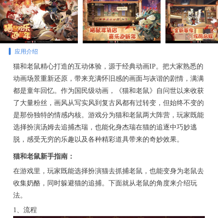
应用介绍
猫和老鼠精心打造的互动体验，源于经典动画IP。把大家熟悉的
动画场景重新还原，带来充满怀旧感的画面与诙谐的剧情，满满
都是童年回忆。作为国民级动画，《猫和老鼠》自问世以来收获
了大量粉丝，画风从写实风到复古风都有过转变，但始终不变的
是那份独特的情感内核。游戏分为猫和老鼠两大阵营，玩家既能
选择扮演汤姆去追捕杰瑞，也能化身杰瑞在猫的追逐中巧妙逃
脱，感受无穷的乐趣以及各种精彩道具带来的奇妙效果。
猫和老鼠新手指南：
在游戏里，玩家既能选择扮演猫去抓捕老鼠，也能变身为老鼠去
收集奶酪，同时躲避猫的追捕。下面就从老鼠的角度来介绍玩
法。
1、流程