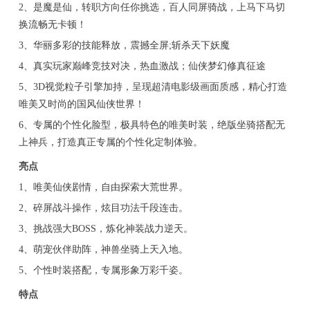
2、是魔是仙，转职方向任你挑选，百人同屏骑战，上马下马切
换流畅无卡顿！
3、华丽多彩的技能释放，震撼全屏;斩杀天下妖魔
4、真实玩家巅峰竞技对决，热血激战；仙侠梦幻修真征途
5、3D视觉粒子引擎加持，呈现超清电影级画面质感，精心打造
唯美又时尚的国风仙侠世界！
6、专属的个性化脸型，极具特色的唯美时装，绝版坐骑搭配无
上神兵，打造真正专属的个性化定制体验。
亮点
1、唯美仙侠剧情，自由探索大荒世界。
2、碎屏战斗操作，炫目功法千段连击。
3、挑战强大BOSS，炼化神装战力逆天。
4、萌宠伙伴助阵，神兽坐骑上天入地。
5、个性时装搭配，专属形象万彩千姿。
特点