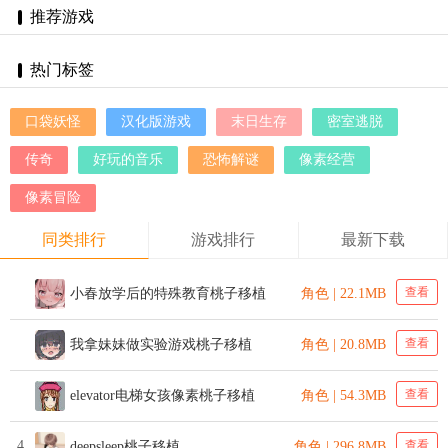
推荐游戏
热门标签
口袋妖怪
汉化版游戏
末日生存
密室逃脱
传奇
好玩的音乐
恐怖解谜
像素经营
像素冒险
同类排行
游戏排行
最新下载
查看
小春放学后的特殊教育桃子移植
角色 | 22.1MB
查看
我拿妹妹做实验游戏桃子移植
角色 | 20.8MB
查看
elevator电梯女孩像素桃子移植
角色 | 54.3MB
4
查看
deepsleep桃子移植
角色 | 296.8MB