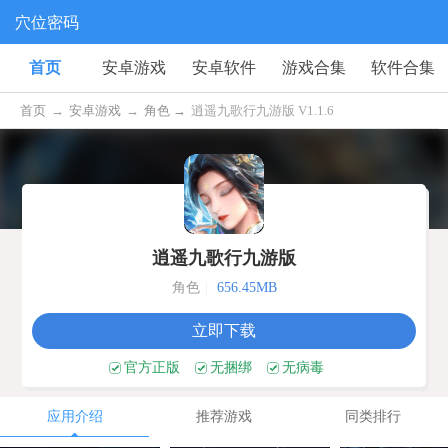
穴位密码
首页
安卓游戏
安卓软件
游戏合集
软件合集
首页
→
安卓游戏
→
角色 →
逍遥九歌行九游版 V1.1.6
逍遥九歌行九游版
角色
|
656.45MB
立即下载
官方正版
无捆绑
无病毒
应用介绍
推荐游戏
同类排行