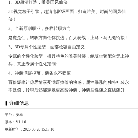
1、3D超清打造，唯美国风仙侠
3D视觉粒子引擎，超清电影级画面，打造唯美、时尚的国风仙
侠！
2、全新原创职业，多样转职方向
是魔是仙，转职方向任你挑选，百人骑战，上马下马无缝衔接！
3、3D专属个性脸型，面部妆容自由定义
专属的个性化脸型，极具特色的唯美时装，绝版坐骑配合无上神
兵，真正专属个性化定制:
4、神装满屏掉落，装备永不贬值
百倍爆率让你尽情享受满屏掉落的快感，属性暴涨的独特神装永
不贬值，转职后还能穿戴更高阶神装，神装属性随之直线飙升
详细信息
平台：安卓
版本：V1.1.6
更新时间：2026-05-20 15:17:10