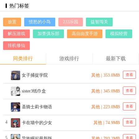
热门标签
放置
愤怒的小鸟
233乐园
益智闯关
解压游戏
加查俱乐部
高自由度手游
模拟经营
挂机修仙
同类排行
游戏排行
最新下载
查看
女子捕捉学院
其他 | 353.0MB
查看
sister3纸巾盒
其他 | 345.0MB
查看
圣骑士莉卡物语
其他 | 223.0MB
4
查看
卡在墙中的少女
其他 | 74.9MB
5
查看
异族崛起最新版
其他 | 793.2MB