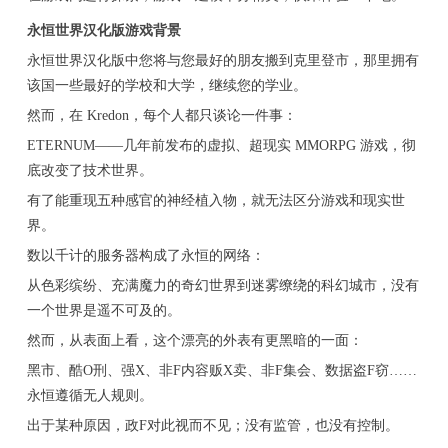
永恒世界汉化版游戏背景
永恒世界汉化版中您将与您最好的朋友搬到克里登市，那里拥有
该国一些最好的学校和大学，继续您的学业。
然而，在 Kredon，每个人都只谈论一件事：
ETERNUM——几年前发布的虚拟、超现实 MMORPG 游戏，彻
底改变了技术世界。
有了能重现五种感官的神经植入物，就无法区分游戏和现实世
界。
数以千计的服务器构成了永恒的网络：
从色彩缤纷、充满魔力的奇幻世界到迷雾缭绕的科幻城市，没有
一个世界是遥不可及的。
然而，从表面上看，这个漂亮的外表有更黑暗的一面：
黑市、酷O刑、强X、非F内容贩X卖、非F集会、数据盗F窃……
永恒遵循无人规则。
出于某种原因，政F对此视而不见；没有监管，也没有控制。