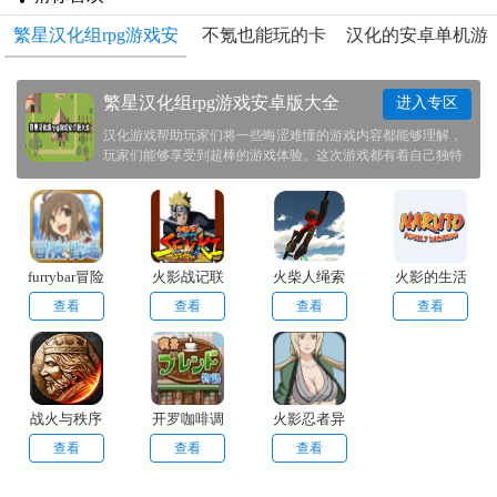
繁星汉化组rpg游戏安
不氪也能玩的卡
汉化的安卓单机游
卓版大全
牌手游
戏大全
繁星汉化组rpg游戏安卓版大全
进入专区
汉化游戏帮助玩家们将一些晦涩难懂的游戏内容都能够理解，
玩家们能够享受到超棒的游戏体验。这次游戏都有着自己独特
的剧情线，玩家们在其中能够见识到一个不同的世界。我们帮
大家整理了一些相关游戏，喜欢的玩家可以来看看。
furrybar冒险
火影战记联
火柴人绳索
火影的生活
酒馆汉化版
机版
英雄2老版
查看
查看
查看
查看
本
战火与秩序
开罗咖啡调
火影忍者异
国际服
合物语
族崛起
查看
查看
查看