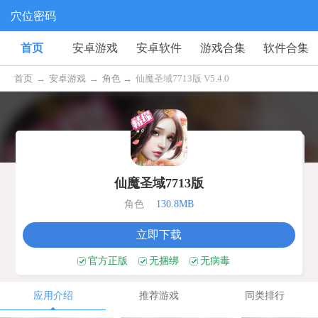
穴位密码
首页
安卓游戏
安卓软件
游戏合集
软件合集
首页
→
安卓游戏
→
角色 →
仙魔圣域7713版 V5.4.0
仙魔圣域7713版
角色
|
130.8MB
立即下载
官方正版
无捆绑
无病毒
应用介绍
推荐游戏
同类排行