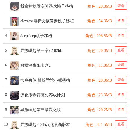
查看
我拿妹妹做实验游戏桃子移植
角色 | 20.8MB
查看
elevator电梯女孩像素桃子移植
角色 | 54.3MB
4
查看
deepsleep桃子移植
角色 | 296.8MB
5
查看
异族崛起第三章v2.02bh
角色 | 20.0MB
6
查看
触摸深夜纸巾盒2
角色 | 11.8MB
7
查看
检查身体:捕捉学院小熊移植
角色 | 20.0MB
8
查看
汉化版希露薇の养成计划
角色 | 23.3MB
9
查看
异族崛起第三章汉化版
角色 | 20.2MB
10
查看
异族崛起2.04b汉化最新版本
角色 | 821.5MB