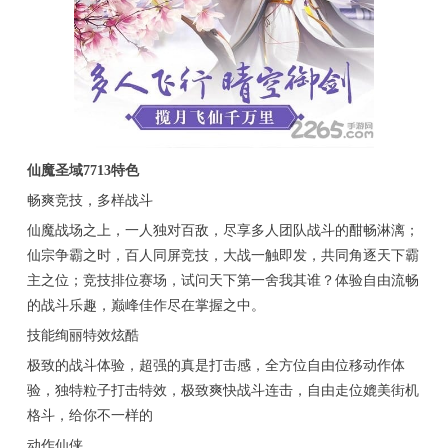
仙魔圣域7713特色
畅爽竞技，多样战斗
仙魔战场之上，一人独对百敌，尽享多人团队战斗的酣畅淋漓；
仙宗争霸之时，百人同屏竞技，大战一触即发，共同角逐天下霸
主之位；竞技排位赛场，试问天下第一舍我其谁？体验自由流畅
的战斗乐趣，巅峰佳作尽在掌握之中。
技能绚丽特效炫酷
极致的战斗体验，超强的真是打击感，全方位自由位移动作体
验，独特粒子打击特效，极致爽快战斗连击，自由走位媲美街机
格斗，给你不一样的
动作仙侠