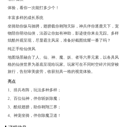
体验，看你一次能打多少个！
丰富多样的成长系统
坐骑助你纵马驰骋，翅膀载你翱翔天际，神兵伴你逐鹿天下，宠
物陪你萌动仙侠，法器让你如有神助，影迹使你来去无踪。多样
炫酷外观呈现，尽显霸主风采，准备好截图炫耀一番了吗？
纯正手绘仙侠风
地图场景融合了人、仙、神、魔、妖、者等六界元素，以各具风
格的仙侠世界为基底呈现给玩家。玩家可在不同时空碎片间穿梭
旅行，告别审美疲劳，收获别具一格的视觉体验。
亮点
1、排兵布阵，玩法多种多样；
2、百位仙神，伴你斩妖除魔；
3、酷炫翅膀，助你翱翔三界；
4、神宠坐骑，伴你除魔卫道！