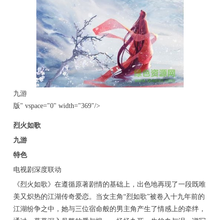
九游
版" vspace="0" width="369"/>
烈火如歌
九游
特色
电视剧深度联动
《烈火如歌》在遵循原著剧情的基础上，出色地再现了一段既唯
美又炽热的江湖传奇爱恋。当女主角“烈如歌”被卷入十九年前的
江湖纷争之中，她与三位宿命般的男主角产生了情感上的牵绊，