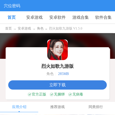
穴位密码
首页
安卓游戏
安卓软件
游戏合集
软件合集
首页
→
安卓游戏
→
角色 →
烈火如歌九游版 V1.5.0
烈火如歌九游版
角色
|
285MB
立即下载
官方正版
无捆绑
无病毒
应用介绍
推荐游戏
同类排行