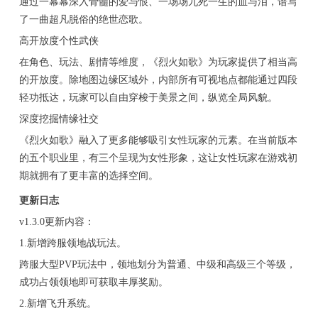
通过一幕幕深入骨髓的爱与恨、一场场九死一生的血与泪，谱写
了一曲超凡脱俗的绝世恋歌。
高开放度个性武侠
在角色、玩法、剧情等维度，《烈火如歌》为玩家提供了相当高
的开放度。除地图边缘区域外，内部所有可视地点都能通过四段
轻功抵达，玩家可以自由穿梭于美景之间，纵览全局风貌。
深度挖掘情缘社交
《烈火如歌》融入了更多能够吸引女性玩家的元素。在当前版本
的五个职业里，有三个呈现为女性形象，这让女性玩家在游戏初
期就拥有了更丰富的选择空间。
更新日志
v1.3.0更新内容：
1.新增跨服领地战玩法。
跨服大型PVP玩法中，领地划分为普通、中级和高级三个等级，
成功占领领地即可获取丰厚奖励。
2.新增飞升系统。