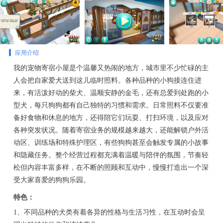
应用介绍
我的宠物寄宿小屋是个温馨又热闹的地方，城市里不少忙碌的主
人会把自家爱犬送到这儿临时照料。各种品种的小狗接连住进
来，有活泼好动的柴犬、温顺安静的金毛，还有总爱到处跑的小
型犬，每只狗狗都有自己独特的习惯和需求。日常照料不仅要准
备好食物和休息的地方，还得陪它们玩耍、打扫环境，以及应对
各种突发状况。随着寄宿业务的规模越来越大，还能解锁户外活
动区、训练场和特殊护理区，有些狗狗甚至会触发专属的小故事
和隐藏任务。整个经营过程都充满着温暖与陪伴的氛围，节奏轻
松但内容丰富多样，在不断的照顾和互动中，慢慢打造出一个深
受大家喜爱的狗狗乐园。
特色：
1、不同品种的犬类有着各异的性格与生活习性，在互动时会呈