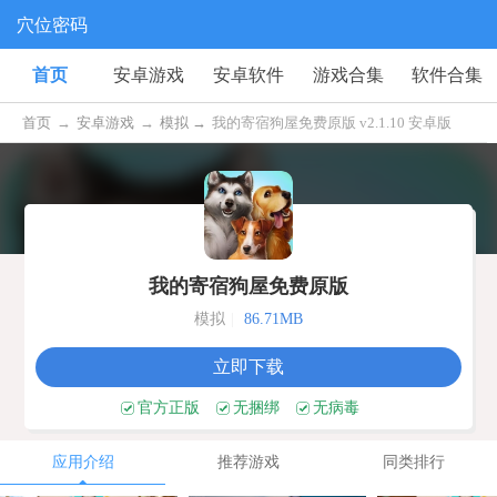
穴位密码
首页
安卓游戏
安卓软件
游戏合集
软件合集
首页
→
安卓游戏
→
模拟 →
我的寄宿狗屋免费原版 v2.1.10 安卓版
我的寄宿狗屋免费原版
模拟
|
86.71MB
立即下载
官方正版
无捆绑
无病毒
应用介绍
推荐游戏
同类排行