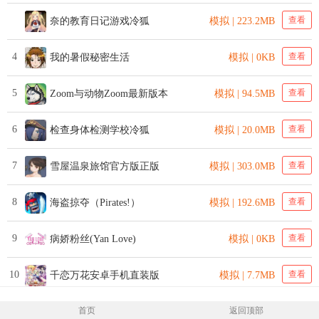
查看
奈的教育日记游戏冷狐
模拟 | 223.2MB
4
查看
我的暑假秘密生活
模拟 | 0KB
5
查看
Zoom与动物Zoom最新版本
模拟 | 94.5MB
6
查看
检查身体检测学校冷狐
模拟 | 20.0MB
7
查看
雪屋温泉旅馆官方版正版
模拟 | 303.0MB
8
查看
海盗掠夺（Pirates!）
模拟 | 192.6MB
9
查看
病娇粉丝(Yan Love)
模拟 | 0KB
10
查看
千恋万花安卓手机直装版
模拟 | 7.7MB
首页
返回顶部