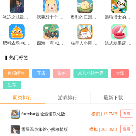
冰冻之城最新版本 v0.5.10
我要怼十个 v1.0.1
奥利的庄园免 v1.1.9
熊猫博士的超 v4.0
肥料农场 v0.9.5
四海一商 v2.0.11
猫星人小屋 v1.071702
法式糖果店 v1.1.1
热门标签
模拟经营
开店
策略
米加小镇世界
农场
生存
同类排行
游戏排行
最新下载
查看
furrybar冒险酒馆汉化版
模拟 | 13.7MB
查看
雪屋温泉旅馆小熊移植版
模拟 | 303.0MB