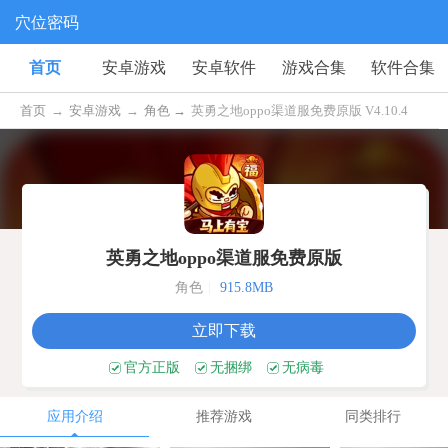
穴位密码
首页
安卓游戏
安卓软件
游戏合集
软件合集
首页
→
安卓游戏
→
角色 →
英勇之地oppo渠道服免费原版 V4.10.4
英勇之地oppo渠道服免费原版
角色
|
915.8MB
立即下载
官方正版
无捆绑
无病毒
应用介绍
推荐游戏
同类排行