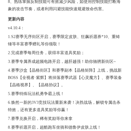
8、熟练掌握反制技能可有效减少风险，如使用控制技能打断海
象的攻击节奏，或者利用闪避技能快速规避致命伤害。
更新内容
v4.10.4：
1.S2赛季无序街区开启，赛季限定皮肤、狂飙祈愿券*10、重铸
锤等丰富赛季赠礼等你领取！
2.完成赛季每周任务，获得丰富道具奖励；
3.赛季专属养成超频电路开启，越肝越强！助你驰骋新街区~
4.赛季沙盒【晶格街区】和赛季副本【晶格矩阵】上线，挑战新
BOSS【全视者·紫辉】将掉落赛季武器【心灵魔方】、赛季装备
【晶格视界】、【晶格协议】。
5.赛季特殊玩法机勇争霸上线！
6.焕然一新的3V3竞技玩法重新来袭！决胜战场，解锁专属击杀
特效，还有更多道具奖励等你赢！
7.赛季兑换开启，稀有奖励等你来拿
8.赛季祈愿开启，超酷跑车坐骑和德鲁伊皮肤上线！