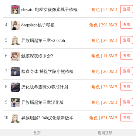
查看
elevator电梯女孩像素桃子移植
角色 | 54.3MB
4
查看
deepsleep桃子移植
角色 | 296.8MB
5
查看
异族崛起第三章v2.02bh
角色 | 20.0MB
6
查看
触摸深夜纸巾盒2
角色 | 11.8MB
7
查看
检查身体:捕捉学院小熊移植
角色 | 20.0MB
8
查看
汉化版希露薇の养成计划
角色 | 23.3MB
9
查看
异族崛起第三章汉化版
角色 | 20.2MB
10
查看
异族崛起2.04b汉化最新版本
角色 | 821.5MB
首页
返回顶部