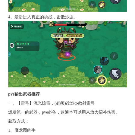
4、最后进入真正的挑战，击败沙虫。
pve输出武器推荐
一、【雷弓】流光惊雷，(必须)改造α-散射雷弓
爆发第一的武器，pve必备，速通本可以用来放大招补伤害。
获取方式：
1、魔龙图的牛