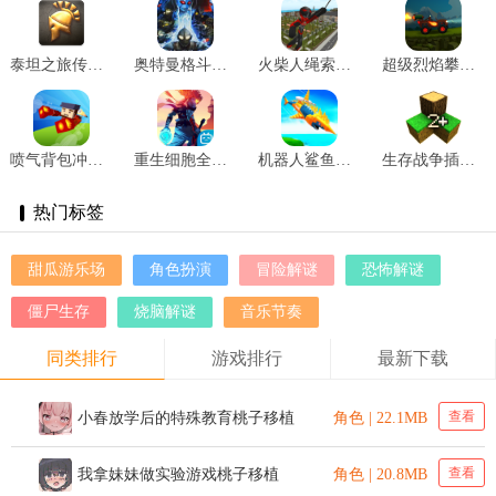
泰坦之旅传奇版完整版纯净版 v3.0.5141
奥特曼格斗进化重生中文版 v3.3.2
火柴人绳索英雄内置作弊 v3.0.7
超级烈焰攀登冒险 v0.3
喷气背包冲刺 v1.1.1
重生细胞全物品存档 v3.3.18-bilibili-UO
机器人鲨鱼袭击 v18
生存战争插件版 v1.71A
热门标签
甜瓜游乐场
角色扮演
冒险解谜
恐怖解谜
僵尸生存
烧脑解谜
音乐节奏
同类排行
游戏排行
最新下载
查看
小春放学后的特殊教育桃子移植
角色 | 22.1MB
查看
我拿妹妹做实验游戏桃子移植
角色 | 20.8MB