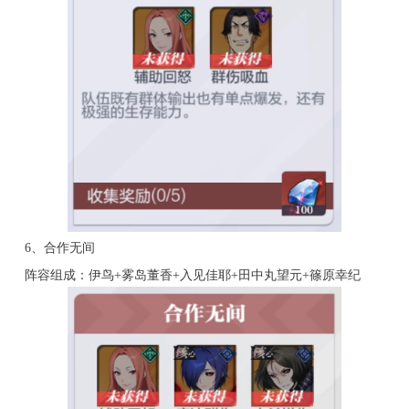
6、合作无间
阵容组成：伊鸟+雾岛董香+入见佳耶+田中丸望元+篠原幸纪