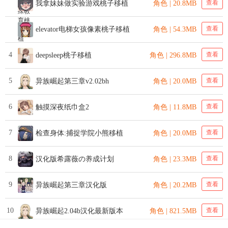
查看
我拿妹妹做实验游戏桃子移植
角色 | 20.8MB
查看
elevator电梯女孩像素桃子移植
角色 | 54.3MB
4
查看
deepsleep桃子移植
角色 | 296.8MB
5
查看
异族崛起第三章v2.02bh
角色 | 20.0MB
6
查看
触摸深夜纸巾盒2
角色 | 11.8MB
7
查看
检查身体:捕捉学院小熊移植
角色 | 20.0MB
8
查看
汉化版希露薇の养成计划
角色 | 23.3MB
9
查看
异族崛起第三章汉化版
角色 | 20.2MB
10
查看
异族崛起2.04b汉化最新版本
角色 | 821.5MB