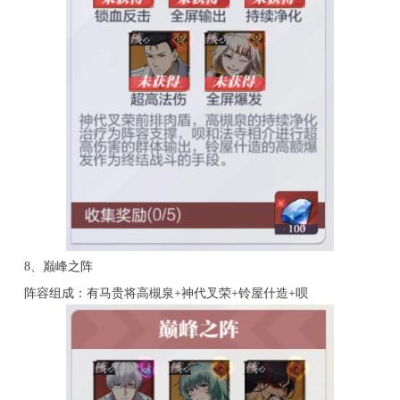
8、巅峰之阵
阵容组成：有马贵将高槻泉+神代叉荣+铃屋什造+呗