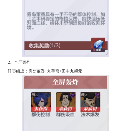
2、全屏轰炸
阵容组成：雾岛董香+丸手斋+田中丸望元