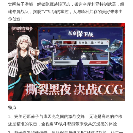
觉醒赫子潜能，解锁隐藏赫眼形态，锻造奎库利亚特制武器，组
建专属战队，摆脱“V”组织的掌控，人与喰种共存的美好未来由
你创造!
特点
1、完美还原赫子与库因克之间的激烈交锋，无论是高速的位移
还是精准的攻击，全视角3D战斗都能带来极具沉浸感的体验
2、赫子爆发特效炫酷，原版配音与燃向BGM相得益彰，让每一