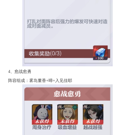
4、愈战愈勇
阵容组成：雾岛董香+啼+入见佳耶