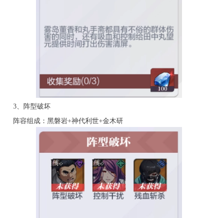
3、阵型破坏
阵容组成：黑磐岩+神代利世+金木研