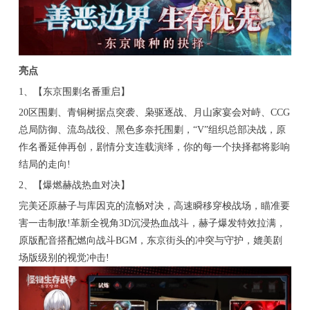
亮点
1、【东京围剿名番重启】
20区围剿、青铜树据点突袭、枭驱逐战、月山家宴会对峙、CCG
总局防御、流岛战役、黑色多奈托围剿，“V”组织总部决战，原
作名番延伸再创，剧情分支连载演绎，你的每一个抉择都将影响
结局的走向!
2、【爆燃赫战热血对决】
完美还原赫子与库因克的流畅对决，高速瞬移穿梭战场，瞄准要
害一击制敌!革新全视角3D沉浸热血战斗，赫子爆发特效拉满，
原版配音搭配燃向战斗BGM，东京街头的冲突与守护，媲美剧
场版级别的视觉冲击!