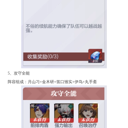
5、攻守全能
阵容组成：月山习+金木研+笛口雏实+伊鸟+丸手斋