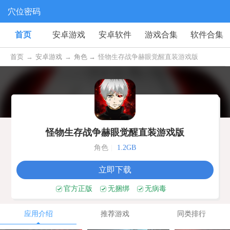
穴位密码
首页
安卓游戏
安卓软件
游戏合集
软件合集
首页
→
安卓游戏
→
角色 →
怪物生存战争赫眼觉醒直装游戏版
V1.0.1
怪物生存战争赫眼觉醒直装游戏版
角色
|
1.2GB
立即下载
官方正版
无捆绑
无病毒
应用介绍
推荐游戏
同类排行