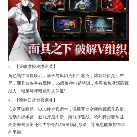
3、【策略微操秘境逆袭】
角色羁绊深度联动，赫子与库因克相生相克，阵容站位灵活布
局，面具装备各有属性，SS级喰种狩猎特训，多重修炼激活隐藏
战力，轻策略却暗藏对抗深度!
4、【喰种日常惊喜豪礼】
安定区咖啡馆、CCG搜查官宿舍，温馨互动空间暗藏原作彩蛋。
活动系统丰富，新服开启不断，跨服阵营战、喰种狩猎赛常驻，
高倍率资源返还助力争夺战!海量福利放送，零氪也能掌控东京
的平衡!