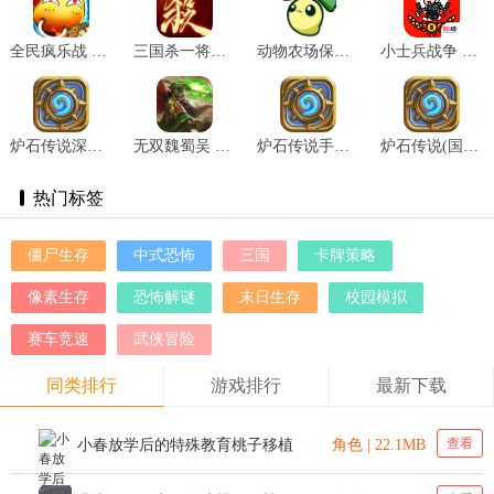
全民疯乐战 v1.0.0
三国杀一将成名 v1.0.149
动物农场保卫战宅宅萝卜 v1.0
小士兵战争 v1.00.40
炉石传说深暗领域版本 v30.6
无双魏蜀吴 v1.3.5
炉石传说手游国服版本 v30.4
炉石传说(国服) v30.4
热门标签
僵尸生存
中式恐怖
三国
卡牌策略
像素生存
恐怖解谜
末日生存
校园模拟
赛车竞速
武侠冒险
同类排行
游戏排行
最新下载
查看
小春放学后的特殊教育桃子移植
角色 | 22.1MB