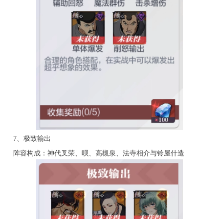
7、极致输出
阵容构成：神代叉荣、呗、高槻泉、法寺相介与铃屋什造