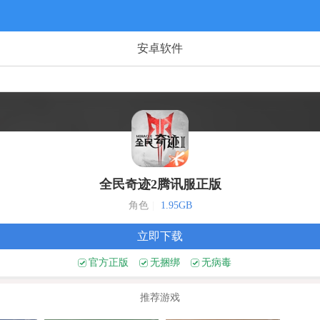
安卓软件
全民奇迹2腾讯服正版
角色
|
1.95GB
立即下载
官方正版
无捆绑
无病毒
推荐游戏