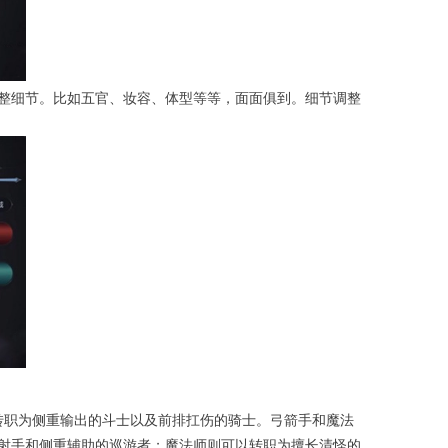
整细节。比如五官、妆容、体型等等，面面俱到。细节调整
转职为侧重输出的斗士以及前排扛伤的骑士。弓箭手和魔法
射手和侧重辅助的巡游者；魔法师则可以转职为擅长清怪的