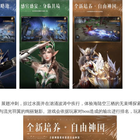
、展翅冲刺，掠过水面并在汹涌波涛中疾行，体验海陆空三栖的无束缚探
流光羽翼的绚丽魅影。游戏会依据玩家对boss造成的输出进行排名，玩