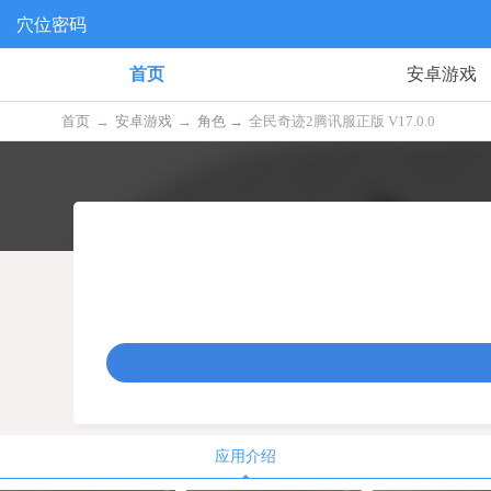
穴位密码
首页
安卓游戏
首页
→
安卓游戏
→
角色 →
全民奇迹2腾讯服正版 V17.0.0
应用介绍