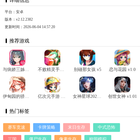
详细信息
平台：安卓
版本：v2.12.2382
更新时间：2026-06-04 14:57:20
推荐游戏
与病娇三姊妹的危险留学记 v1.0.1
不败精灵手游 v2.0.10
别碰那女孩 v5
恋与花园 v1.0
伊甸园的骄傲 v1.0.2
亿次元手游 v1.0.1
女神星球2021 V42.1
创世女神 v1.01
热门标签
赛车竞速
卡牌策略
末日生存
中式恐怖
三国
僵尸生存
像素生存
校园模拟