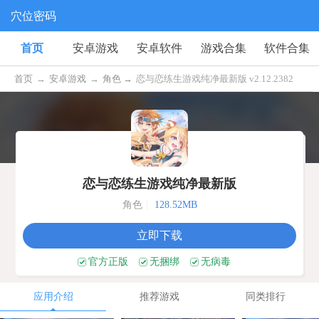
穴位密码
首页
安卓游戏
安卓软件
游戏合集
软件合集
首页
→
安卓游戏
→
角色 →
恋与恋练生游戏纯净最新版 v2.12.2382
恋与恋练生游戏纯净最新版
角色
|
128.52MB
立即下载
官方正版
无捆绑
无病毒
应用介绍
推荐游戏
同类排行