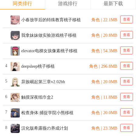
同类排行
游戏排行
最新下载
查看
小春放学后的特殊教育桃子移植
角色 | 22.1MB
查看
我拿妹妹做实验游戏桃子移植
角色 | 20.8MB
查看
elevator电梯女孩像素桃子移植
角色 | 54.3MB
4
查看
deepsleep桃子移植
角色 | 296.8MB
5
查看
异族崛起第三章v2.02bh
角色 | 20.0MB
6
查看
触摸深夜纸巾盒2
角色 | 11.8MB
7
查看
检查身体:捕捉学院小熊移植
角色 | 20.0MB
8
查看
汉化版希露薇の养成计划
角色 | 23.3MB