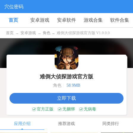
穴位密码
首页
安卓游戏
安卓软件
游戏合集
软件合集
首页
→
安卓游戏
→
角色 →
难倒大侦探游戏官方版 V1.0.0.0
难倒大侦探游戏官方版
角色
|
58.9MB
立即下载
官方正版
无捆绑
无病毒
应用介绍
推荐游戏
同类排行