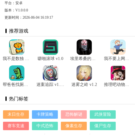
平台：安卓
版本：V1.0.0.0
更新时间：2026-06-04 16:19:17
推荐游戏
我不是数独 v1.0.8.404.401.0115
噼啪滚球 v1.0
埃里希桑的安魂曲 v2.5.0
我不要上网课 v1.0
帮爸爸找厕纸 v1.1
迷案追踪 v1.0.1
迷雾之岭 v1.2
推理吧动物侦探剧场 v1.0
热门标签
末日生存
卡牌策略
恐怖解谜
武侠冒险
赛车竞速
中式恐怖
像素生存
僵尸生存