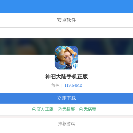
安卓软件
神召大陆手机正版
角色
|
119.64MB
立即下载
官方正版
无捆绑
无病毒
推荐游戏