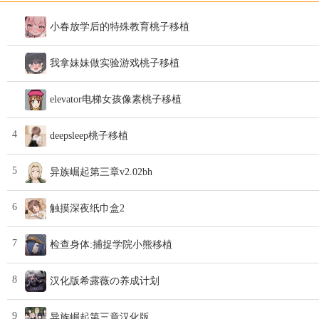
小春放学后的特殊教育桃子移植
我拿妹妹做实验游戏桃子移植
elevator电梯女孩像素桃子移植
4
deepsleep桃子移植
5
异族崛起第三章v2.02bh
6
触摸深夜纸巾盒2
7
检查身体:捕捉学院小熊移植
8
汉化版希露薇の养成计划
9
异族崛起第三章汉化版