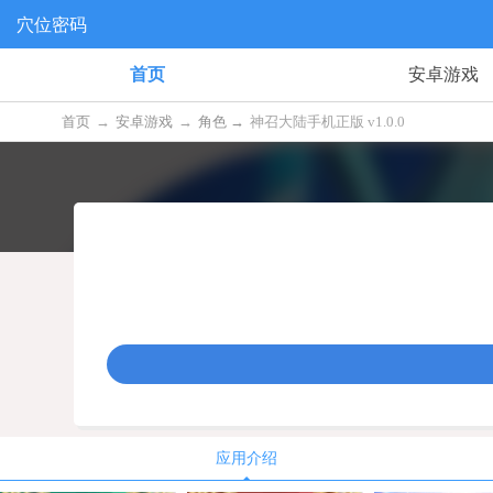
穴位密码
首页
安卓游戏
首页
→
安卓游戏
→
角色 →
神召大陆手机正版 v1.0.0
应用介绍