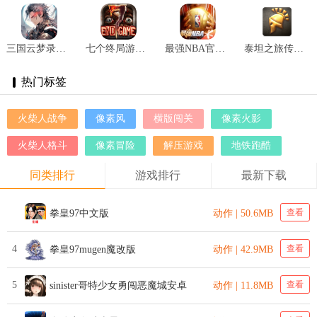
三国云梦录正式版 v0.24.4
七个终局游戏 v1.2.8
最强NBA官网版 v1.44.551
泰坦之旅传奇版完整版纯净版 v3.0.5141
热门标签
火柴人战争
像素风
横版闯关
像素火影
火柴人格斗
像素冒险
解压游戏
地铁跑酷
同类排行
游戏排行
最新下载
查看
拳皇97中文版
动作 | 50.6MB
4
查看
拳皇97mugen魔改版
动作 | 42.9MB
5
查看
sinister哥特少女勇闯恶魔城安卓
动作 | 11.8MB