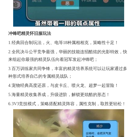
冲锋吧精灵怀旧服玩法
1.经典回合制玩法，火、电等18种属相相克，策略性十足！
2.全民决斗公平竞争最强，华丽的技能连招酷炫的光影特效，快
来组起你最强的精灵队伍向着冠军发起冲锋吧；
3.百万训练家共同争锋，丰富的精灵培养系统可以让玩家通过多
种形式培养自己的专属精灵战队；
4.宠物经典高度还原，与皮卡丘、喷火龙、超梦一起冒险！
5.海量精灵收集养成，升级进阶，解锁更炫酷的形态！
6.3V3竞技模式，策略搭配精灵阵容，属性克制，取胜更轻松！