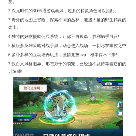
复。
2.次元时代的3D卡通游戏画风，超多的精灵角色可以搭配。
3.野外的地图上冒险，探索不同的丛林，遭遇大量的野生精灵的
袭击。
4.独特的好友援助佣兵系统，让你不再孤单，胜利触手可及!
5.横版多英雄策略对战手游，动态进入战场，一切尽在掌控之中!
6.多种多样的互动培养玩法，激情竞技pvp，根本停不下来!
7.数百只风格迥异、形态万千的萌宠，已经迫不及待等着它们的
训练师!