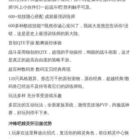
师!叫上小伙伴们一起战斗吧!胜利触手可及。
600+炫技随心搭配 成就最强训练师
600多种酷炫技能?!既然你诚心发问了，我就大发慈悲告诉你!没
错，这是是史上最强训练师的新大陆。
首创QTE手操 酷爽操控体验
战斗采用独创的QTE，超强的手动操控，绚丽的战斗画面，这才
是真正的超高自由度的策略手游。
超百种数码兽 数码宝贝经典再现
120只风格迥异、形态万千的原创宠物，源自经典，超越经典!数
码兽已经迫不及待等着它们的训练师啦。
玩法多样 充分享受游戏乐趣
多层次的互动玩法，全新家族系统，激情竞技场PVP，跨服战神
赛，好玩到停不下来。
冲锋吧精灵怀旧服优势
1.玩家在这里释放出招式，复活你的精灵角色，前往精灵中心恢