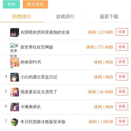
休闲
解压游戏
同类排行
游戏排行
最新下载
查看
在阴暗的房间里孤独的女孩
休闲 | 22.9MB
查看
新世界狂欢官网版
休闲 | 175.4MB
查看
肉体契约书
休闲 | 0KB
4
查看
小白的露出受监日记
休闲 | 0KB
5
查看
我老婆实在太漂亮了
休闲 | 26.6MB
6
查看
卡琳典狱长
休闲 | 0KB
7
查看
冬日狂想曲冷狐版安卓版
休闲 | 1.60GB