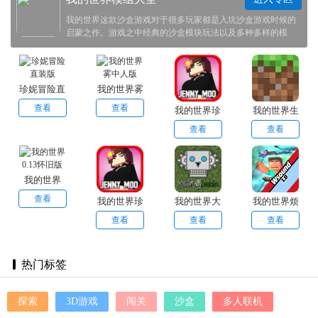
我的世界这款沙盒游戏对于很多玩家都是入坑沙盒游戏时候的
启蒙之作。游戏之中经典的沙盒模块玩法以及多种多样的模
组。更是提升了玩家们的游戏体验。这次我们帮大家整理了我
的世界模组大全，将一些热门模组推荐给大家。
珍妮冒险直
我的世界雾
装版
中人版
查看
查看
我的世界珍
我的世界生
妮模组最新
存战争旧版
查看
查看
版
我的世界
0.13怀旧版
查看
我的世界珍
我的世界大
我的世界烦
妮模组直接
战僵尸2
人的村民模
查看
查看
查看
玩
组
热门标签
探索
3D游戏
闯关
沙盒
多人联机