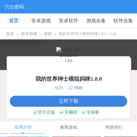
穴位密码
首页
安卓游戏
安卓软件
游戏合集
软件合集
首页
→
安卓游戏
→
休闲 →
我的世界绅士模组妈咪1.8.0 v5.80
我的世界绅士模组妈咪1.8.0
休闲
|
22.9MB
立即下载
官方正版
无捆绑
无病毒
应用介绍
推荐游戏
同类排行