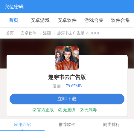
穴位密码
首页
安卓游戏
安卓软件
游戏合集
软件合集
首页
→
安卓软件
→
漫画 →
趣穿书去广告版 V1.0.0.8
趣穿书去广告版
漫画
|
79.65MB
立即下载
官方正版
无捆绑
无病毒
应用介绍
推荐软件
同类排行