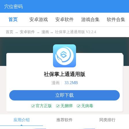
穴位密码
首页
安卓游戏
安卓软件
游戏合集
软件合集
首页
→
安卓软件
→
漫画 →
社保掌上通通用版 V2.2.4
社保掌上通通用版
漫画
|
33.2MB
立即下载
官方正版
无捆绑
无病毒
应用介绍
推荐软件
同类排行