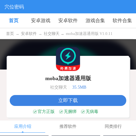
穴位密码
首页
安卓游戏
安卓软件
游戏合集
软件合集
首页
→
安卓软件
→
社交聊天 →
moba加速器通用版 V1.0.11
moba加速器通用版
社交聊天
|
35.5MB
立即下载
官方正版
无捆绑
无病毒
应用介绍
推荐软件
同类排行