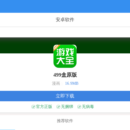
安卓软件
499盒原版
漫画
|
16.9MB
立即下载
官方正版
无捆绑
无病毒
推荐软件