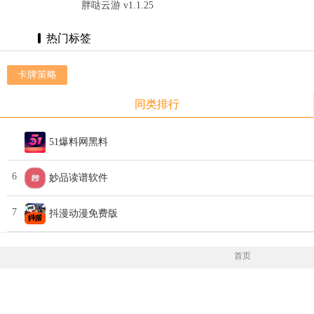
胖哒云游 v1.1.25
热门标签
卡牌策略
同类排行
51爆料网黑料
6
妙品读谱软件
7
抖漫动漫免费版
首页