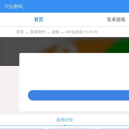
穴位密码
首页
安卓游戏
首页
→
安卓软件
→
漫画 →
499盒原版 V1.59.00
应用介绍