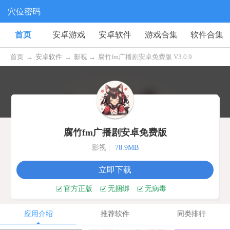
穴位密码
首页
安卓游戏
安卓软件
游戏合集
软件合集
首页
→
安卓软件
→
影视 →
腐竹fm广播剧安卓免费版 V3.0.9
腐竹fm广播剧安卓免费版
影视
|
78.9MB
立即下载
官方正版
无捆绑
无病毒
应用介绍
推荐软件
同类排行