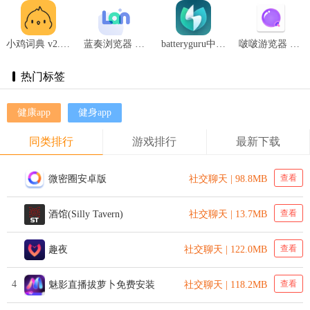
小鸡词典 v2.20.39
蓝奏浏览器 v1.1.2
batteryguru中文版官网版 v2.3.8
啵啵游览器 v1.4.0
热门标签
健康app
健身app
同类排行
游戏排行
最新下载
查看
微密圈安卓版
社交聊天 | 98.8MB
查看
酒馆(Silly Tavern)
社交聊天 | 13.7MB
查看
趣夜
社交聊天 | 122.0MB
4
查看
魅影直播拔萝卜免费安装
社交聊天 | 118.2MB