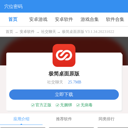
穴位密码
首页
安卓游戏
安卓软件
游戏合集
软件合集
首页
→
安卓软件
→
社交聊天 →
极简桌面原版 V3.1.34.20231022
极简桌面原版
社交聊天
|
25.7MB
立即下载
官方正版
无捆绑
无病毒
应用介绍
推荐软件
同类排行