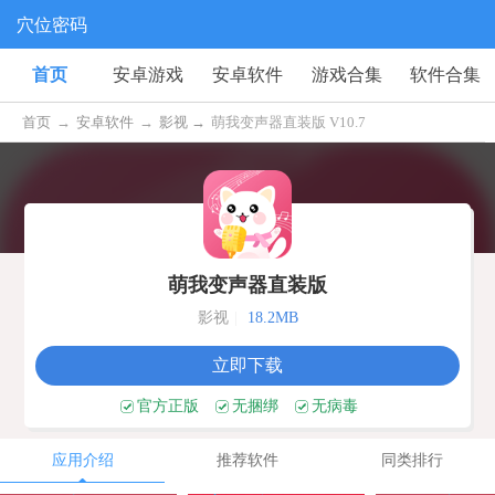
穴位密码
首页
安卓游戏
安卓软件
游戏合集
软件合集
首页
→
安卓软件
→
影视 →
萌我变声器直装版 V10.7
萌我变声器直装版
影视
|
18.2MB
立即下载
官方正版
无捆绑
无病毒
应用介绍
推荐软件
同类排行