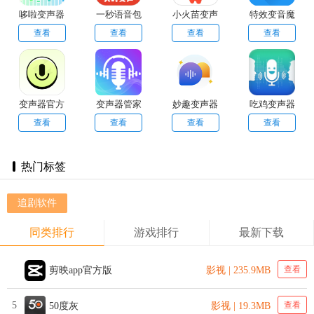
哆啦变声器
一秒语音包
小火苗变声
特效变音魔
直装版
变声器最新
器手机版
术师官方版
查看
查看
查看
查看
版
变声器官方
变声器管家
妙趣变声器
吃鸡变声器
版
原版
正版
永久官方正
查看
查看
查看
查看
版
热门标签
追剧软件
同类排行
游戏排行
最新下载
查看
剪映app官方版
影视 | 235.9MB
5
查看
50度灰
影视 | 19.3MB