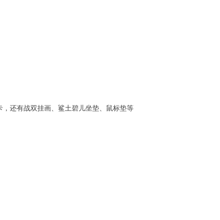
卡，还有战双挂画、鲨土碧儿坐垫、鼠标垫等