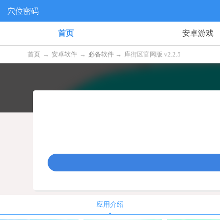
穴位密码
首页
安卓游戏
首页
→
安卓软件
→
必备软件 →
库街区官网版 v2.2.5
应用介绍