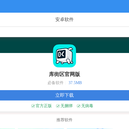
安卓软件
库街区官网版
必备软件
|
37.5MB
立即下载
官方正版
无捆绑
无病毒
推荐软件