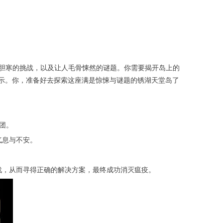
胆寒的挑战，以及让人毛骨悚然的谜题。你需要揭开岛上的
暗示。你，准备好去探索这座满是惊悚与谜题的锈湖天堂岛了
团。
气息与不安。
战，从而寻得正确的解决方案，最终成功消灭瘟疫。