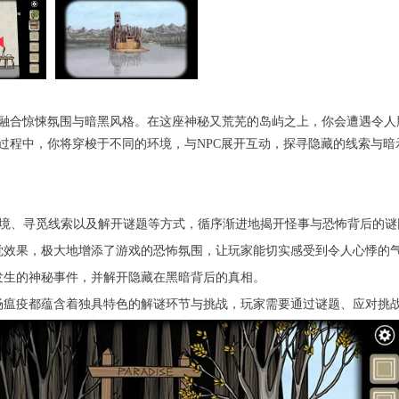
融合惊悚氛围与暗黑风格。在这座神秘又荒芜的岛屿之上，你会遭遇令人
过程中，你将穿梭于不同的环境，与NPC展开互动，探寻隐藏的线索与
环境、寻觅线索以及解开谜题等方式，循序渐进地揭开怪事与恐怖背后的谜
觉效果，极大地增添了游戏的恐怖氛围，让玩家能切实感受到令人心悸的
发生的神秘事件，并解开隐藏在黑暗背后的真相。
场瘟疫都蕴含着独具特色的解谜环节与挑战，玩家需要通过谜题、应对挑