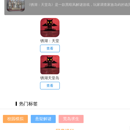
《锈湖：天堂岛》是一款黑暗风解谜游戏，玩家调查家族岛屿的诡
锈湖：天堂
岛安卓版
查看
锈湖天堂岛
正版
查看
热门标签
校园模拟
悬疑解谜
荒岛求生