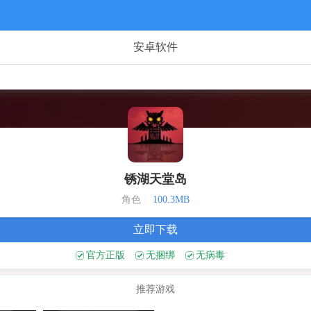
安卓软件
锈湖天堂岛
角色
|
100.3MB
立即下载
官方正版
无捆绑
无病毒
推荐游戏