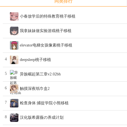
同类排行
小春放学后的特殊教育桃子移植
我拿妹妹做实验游戏桃子移植
elevator电梯女孩像素桃子移植
4
deepsleep桃子移植
5
异族崛起第三章v2.02bh
6
触摸深夜纸巾盒2
7
检查身体:捕捉学院小熊移植
8
汉化版希露薇の养成计划