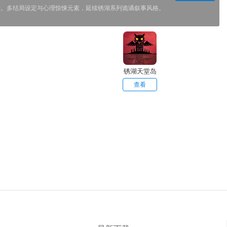
密。多结局设定与心理惊悚元素，延续锈湖系列诡谲叙事风格。
锈湖天堂岛
中文版
查看