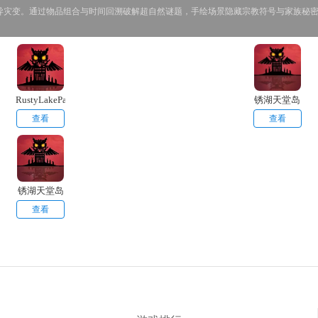
异灾变。通过物品组合与时间回溯破解超自然谜题，手绘场景隐藏宗教符号与家族秘
RustyLakeParadise
锈湖天堂岛
直装版
查看
查看
锈湖天堂岛
安卓版
查看