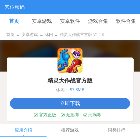
穴位密码
首页
安卓游戏
安卓软件
游戏合集
软件合集
首页
→
安卓游戏
→
休闲 →
精灵大作战官方版 V1.1.0
精灵大作战官方版
休闲
|
97.8MB
立即下载
官方正版
无捆绑
无病毒
应用介绍
推荐游戏
同类排行