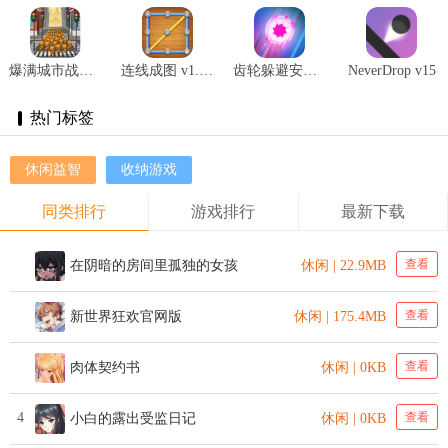
爆满城市战争 v1.1
连线成图 v1.0.0
齿轮躲避安卓版 v1.3.2
NeverDrop v15
热门标签
休闲益智
收纳游戏
同类排行
游戏排行
最新下载
查看
在阴暗的房间里孤独的女孩
休闲 | 22.9MB
查看
新世界狂欢官网版
休闲 | 175.4MB
查看
肉体契约书
休闲 | 0KB
4
查看
小白的露出受监日记
休闲 | 0KB