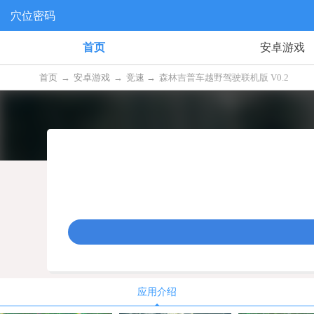
穴位密码
首页
安卓游戏
首页
→
安卓游戏
→
竞速 →
森林吉普车越野驾驶联机版 V0.2
应用介绍