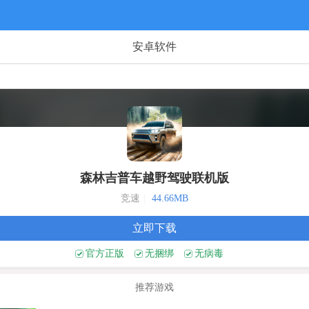
安卓软件
森林吉普车越野驾驶联机版
竞速
|
44.66MB
立即下载
官方正版
无捆绑
无病毒
推荐游戏