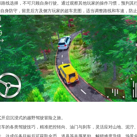
和路线选择，不可只顾自身行驶。通过观察其他玩家的操作习惯，预判其
好自身防守，留意后方及侧方玩家的超车意图，适当调整路线和车速，防
式开启沉浸式的越野驾驶冒险之旅。
普车的各类驾驶技巧，精准把控转向、油门与刹车，灵活应对山地、泥泞
卡，达成任务目标后可获取金币、道具等丰厚奖励，解锁难度升级、场景