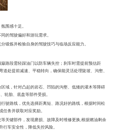
，氛围感十足。
不同的驾驶偏好和游玩需求。
充分锻炼并检验自身的驾驶技巧与临场反应能力。
颠簸路段需轻踩油门以防车辆失控；刹车时需提前预估距
弯道处提前减速、平稳转向，确保能灵活处理陡坡、沟壑、
险区域，针对凸起的岩石、凹陷的沟壑、低矮的灌木等障碍
身、轮胎、底盘等部件受损。
划行驶路线，优先选择距离短、路况好的路线，根据时间松
成任务并获取对应奖励。
等关键部件，发现磨损、故障及时维修更换;根据燃油剩余
升行车安全性，降低失控风险。