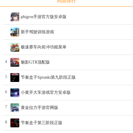
同类排行
phigros手游官方版安卓版
新手驾驶训练游戏
极速赛车向前冲功能菜单
4
魅影GTR顶配版
5
节奏盒子Sprunki第九阶段正版
6
小黄开大车游戏官方安卓版
7
黄金拉力手游官网版
8
节奏盒子第三阶段正版