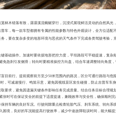
葱茏林木错落有致，潺潺溪流蜿蜒穿行，沉浸式展现鲜活灵动的自然风光
吉普车，每一款车型都拥有专属的性能参数与特色外观设计，全方位适配
任务，要在复杂多变的地形环境与恶劣的天气条件下完成各类驾驶考验，
关键基础操作。加速时要依据地形把控力度，平坦路段可平稳提速，复杂
避免急刹引发侧滑；转向时要精准操控方向盘，结合车速调整转向角度，
可盲目前行。提前观察前方至少50米范围内的路况，区分可通行路段与危
坡时，可减速慢行、鸣笛示意，避免因视线盲区发生碰撞，防止吉普车车
获取要求，避免因遗漏关键条件影响任务完成质量。结合任务目标合理规
紧张时可在保证安全的前提下适度提速，兼顾效率与安全性，确保顺利完
终保持车辆的良好车况。行驶间隙重点检查轮胎气压、刹车系统、转向系统
入困境，良好的车况能提高行驶效率，减少中途故障耽误时间，能大幅提