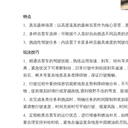
特点
1、真实森林场景：以高度逼真的森林实景作为核心背景，
2、多样吉普车选择：可根据个人喜好自由挑选不同品类的
3、挑战性驾驶任务：内设置了丰富多样且极具难度的驾驶
玩法技巧
1、精通吉普车的驾驶技能，熟练运用加速、刹车、转向等
离，紧急状况下可果断制动，日常行驶中则轻踩刹车减速，
岩石、树木等复杂地形及各类障碍物，保证行驶顺畅。
2、行驶过程中要持续密切观察地形走势和障碍物分布，不
物，提前规划好绕行或穿越路线;遇到视野不佳的弯道、陡
3、在完成各类任务和挑战时，明确任务的时间限制和奖励
紧调整行驶速度，时间充裕时可平稳行驶、规避风险，时间
4、定期检查吉普车的运行状态，进行维修和燃油补充，始
量合理安排补给时机，避免在偏远复杂地形中因燃油耗尽陷