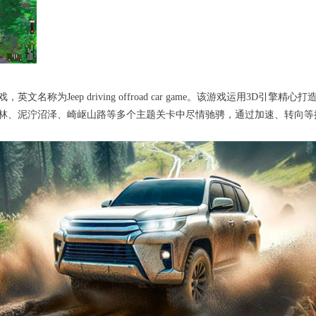
称为Jeep driving offroad car game。该游戏运用3D
林、泥泞沼泽、崎岖山路等多个主题关卡中尽情驰骋，通过加速、转向等