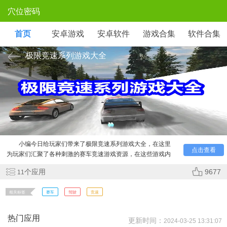
穴位密码
首页
安卓游戏
安卓软件
游戏合集
软件合集
极限竞速系列游戏大全
小编今日给玩家们带来了极限竞速系列游戏大全，在这里
点击查看
为玩家们汇聚了各种刺激的赛车竞速游戏资源，在这些游戏内
玩家可以体验超刺激的极限狂飙赛车玩法，多种创意玩法模
个应用
9677
11
式，给玩家们带来不一样的游戏体验，感兴趣的玩家们快来下
载吧！
相关标签
赛车
驾驶
竞速
热门应用
更新时间：
2024-03-25 13:31:07