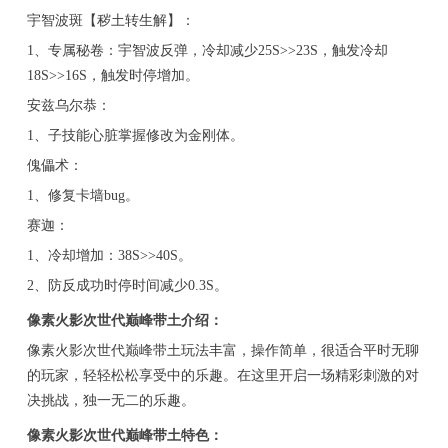
宇智波斑【秽土转生解】：
1、专属秘卷：宇智波反弹，冷却减少25S>>23S，触发冷却
18S>>16S，触发时停增加。
安兹乌尔恭：
1、子技能心脏掌握修改为金刚体。
傀儡术：
1、修复卡墙bug。
赛迦：
1、冷却增加：38S>>40S。
2、防反成功时停时间减少0.3S。
像素火影次世代巅峰带土介绍：
像素火影次世代巅峰带土玩法丰富，操作简单，很适合平时无聊
的玩家，轻轻松松享受中的乐趣。在这里开启一场精彩刺激的对
决挑战，独一无二的乐趣。
像素火影次世代巅峰带土特色：