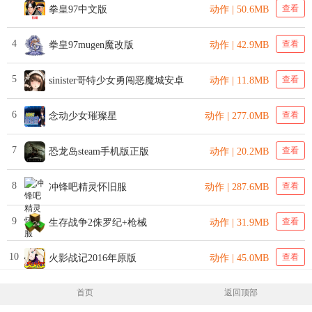
查看
拳皇97中文版
动作 | 50.6MB
4
查看
拳皇97mugen魔改版
动作 | 42.9MB
5
查看
sinister哥特少女勇闯恶魔城安卓
动作 | 11.8MB
6
查看
念动少女璀璨星
动作 | 277.0MB
7
查看
恐龙岛steam手机版正版
动作 | 20.2MB
8
查看
冲锋吧精灵怀旧服
动作 | 287.6MB
9
查看
生存战争2侏罗纪+枪械
动作 | 31.9MB
10
查看
火影战记2016年原版
动作 | 45.0MB
首页
返回顶部