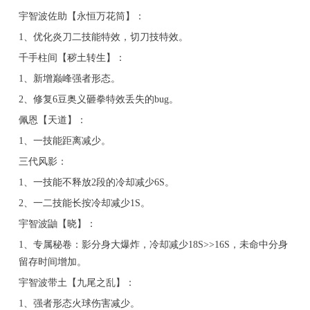
宇智波佐助【永恒万花筒】：
1、优化炎刀二技能特效，切刀技特效。
千手柱间【秽土转生】：
1、新增巅峰强者形态。
2、修复6豆奥义砸拳特效丢失的bug。
佩恩【天道】：
1、一技能距离减少。
三代风影：
1、一技能不释放2段的冷却减少6S。
2、一二技能长按冷却减少1S。
宇智波鼬【晓】：
1、专属秘卷：影分身大爆炸，冷却减少18S>>16S，未命中分身
留存时间增加。
宇智波带土【九尾之乱】：
1、强者形态火球伤害减少。