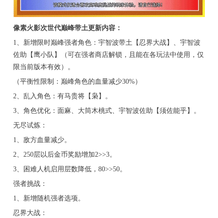
像素火影次世代巅峰带土更新内容：
1、新增限时巅峰强者角色：宇智波带土【忍界大战】、宇智波
佐助【鹰小队】（可在强者商店解锁，且能在各玩法中使用，仅
限当前版本有效）。
（平衡性限制：巅峰角色的血量减少30%）
2、乱入角色：有马贵将【枭】。
3、角色优化：面麻、大筒木桃式、宇智波佐助【须佐能乎】。
无尽试炼：
1、敌方血量减少。
2、250层以后金币奖励增加2>>3。
3、困难人机启用层数降低，80>>50。
强者挑战：
1、新增随机强者选项。
忍界大战：