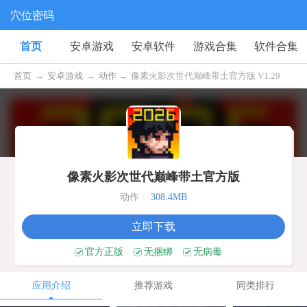
穴位密码
首页
安卓游戏
安卓软件
游戏合集
软件合集
首页
→
安卓游戏
→
动作 →
像素火影次世代巅峰带土官方版 V1.29
像素火影次世代巅峰带土官方版
动作
|
308.4MB
立即下载
官方正版
无捆绑
无病毒
应用介绍
推荐游戏
同类排行