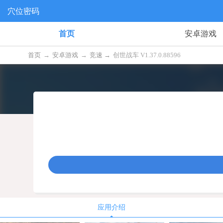
穴位密码
首页
安卓游戏
首页
→
安卓游戏
→
竞速 →
创世战车 V1.37.0.88596
应用介绍