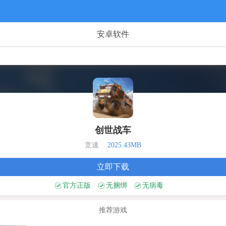
安卓软件
创世战车
竞速
|
2025.43MB
立即下载
官方正版
无捆绑
无病毒
推荐游戏