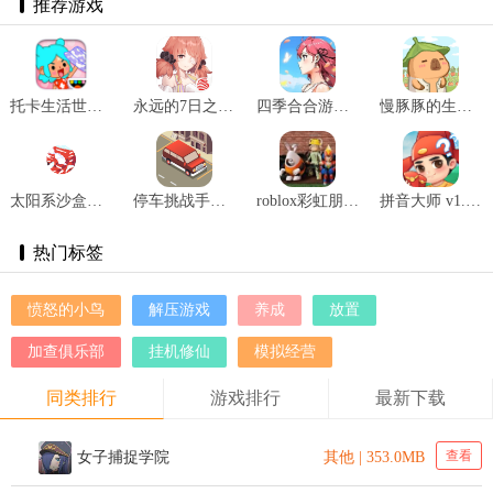
推荐游戏
托卡生活世界全解锁版本2025 v1.72
永远的7日之都官网版 v1.96.455
四季合合游戏最新版 v1.1.3
慢豚豚的生活2025最新版 v1.0.4
太阳系沙盒游戏 v1.0
停车挑战手机版 v1.2.5
roblox彩虹朋友手机版 v2.665.684
拼音大师 v1.0.7
热门标签
愤怒的小鸟
解压游戏
养成
放置
加查俱乐部
挂机修仙
模拟经营
同类排行
游戏排行
最新下载
查看
女子捕捉学院
其他 | 353.0MB