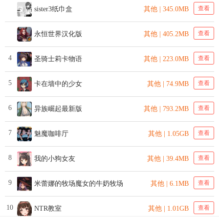
查看
sister3纸巾盒
其他 | 345.0MB
查看
永恒世界汉化版
其他 | 405.2MB
4
查看
圣骑士莉卡物语
其他 | 223.0MB
5
查看
卡在墙中的少女
其他 | 74.9MB
6
查看
异族崛起最新版
其他 | 793.2MB
7
查看
魅魔咖啡厅
其他 | 1.05GB
8
查看
我的小狗女友
其他 | 39.4MB
9
查看
米蕾娜的牧场魔女的牛奶牧场
其他 | 6.1MB
10
查看
NTR教室
其他 | 1.01GB