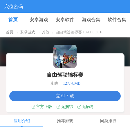
穴位密码
首页
安卓游戏
安卓软件
游戏合集
软件合集
首页
→
安卓游戏
→
其他 →
自由驾驶锦标赛 189.1.0.3018
自由驾驶锦标赛
其他
|
127.78MB
立即下载
官方正版
无捆绑
无病毒
应用介绍
推荐游戏
同类排行