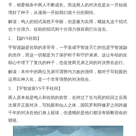
手，相爱相杀中两人不断成长。而这两人的对决也是从一开始就
埋好了种子，从漫画一开始我们就十分的期待。
解读：鸣人的招式虽然不华丽，但是极为实用，螺旋丸这个招式
也十分强力。佐助的招式则十分强力很容易打出连击。
2、【鼬VS佐助】
宇智波鼬是佐助的亲哥哥，一手造成宇智波灭亡的也是宇智波鼬
的杰作，而这一切都是为了保护村子和守护弟弟。这让年幼的佐
助心中埋下了复仇的种子，也促使两兄弟之间的对决势在必行。
解读：本作中的两位兄弟可谓势均力敌的强悍，都对于写轮眼的
运用出神入化，是一个非常强势的对决组合。
3、【宇智波斑VS千手柱间】
两人原本就是鸣人和佐助的前世，在跨过了生与死的轮回之后再
次展开正面对决，写轮眼和仙人之体，因陀罗和阿修罗之间跨越
千年的对决在他们身上延续，但遗憾的是他们都没有斩断宿命的
锁链。