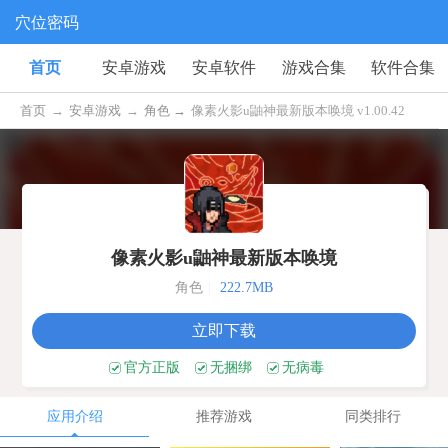
穴位密码
首页
安卓游戏
安卓软件
游戏合集
软件合集
首页
→
安卓游戏
→
角色 →
像素火影u鼬神最新版本唤境 v1.00.42
像素火影u鼬神最新版本唤境
角色
|
222.7MB
立即下载
官方正版
无捆绑
无病毒
应用介绍
推荐游戏
同类排行