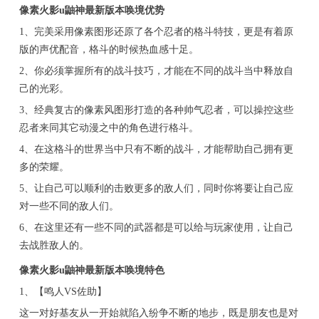
像素火影u鼬神最新版本唤境优势
1、完美采用像素图形还原了各个忍者的格斗特技，更是有着原
版的声优配音，格斗的时候热血感十足。
2、你必须掌握所有的战斗技巧，才能在不同的战斗当中释放自
己的光彩。
3、经典复古的像素风图形打造的各种帅气忍者，可以操控这些
忍者来同其它动漫之中的角色进行格斗。
4、在这格斗的世界当中只有不断的战斗，才能帮助自己拥有更
多的荣耀。
5、让自己可以顺利的击败更多的敌人们，同时你将要让自己应
对一些不同的敌人们。
6、在这里还有一些不同的武器都是可以给与玩家使用，让自己
去战胜敌人的。
像素火影u鼬神最新版本唤境特色
1、【鸣人VS佐助】
这一对好基友从一开始就陷入纷争不断的地步，既是朋友也是对