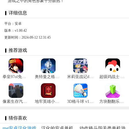
游戏之中的角色形象十分眼熟！
详细信息
平台：安卓
版本：v1.00.42
更新时间：2024-09-12 12:31:45
推荐游戏
拳皇97ol免费版 v3.3.5
奥特曼之格斗超人内购版 v10.0.0
米莉亚战记dx手机移植版 v1.0
超级鸡战士 v1.2.6
像素生存汽车 v2.1
地牢英雄小队 v0.7
3D格斗球 v1.0.2
方块翻翻乐正版 v1.0.4
猜你喜欢
rpg安卓汉化游戏
汉化的安卓单机
动作格斗闯关类单机游