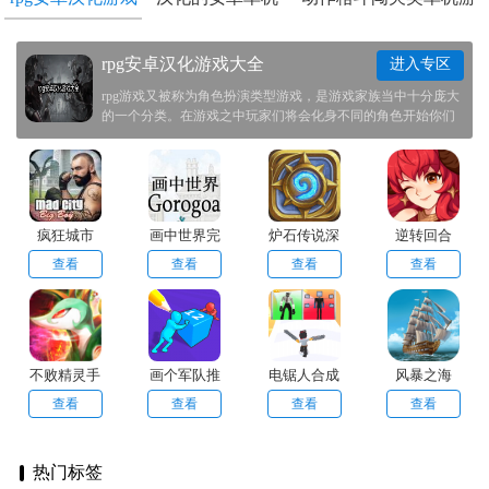
大全
游戏
戏合集
rpg安卓汉化游戏大全
进入专区
rpg游戏又被称为角色扮演类型游戏，是游戏家族当中十分庞大
的一个分类。在游戏之中玩家们将会化身不同的角色开始你们
的冒险，一款游戏便是一个不同的世界。这次为玩家们准备了
一些相关的游戏，希望玩家们能够喜欢。
疯狂城市
画中世界完
炉石传说深
逆转回合
整版
暗领域版本
查看
查看
查看
查看
不败精灵手
画个军队推
电锯人合成
风暴之海
游
推战
进化
查看
查看
查看
查看
热门标签