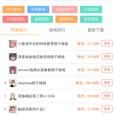
末日生存
恐怖解谜
好玩的音乐
口袋妖怪
汉化版游戏
像素冒险
像素经营
密室逃脱
同类排行
游戏排行
最新下载
查看
小春放学后的特殊教育桃子移植
角色 | 22.1MB
查看
我拿妹妹做实验游戏桃子移植
角色 | 20.8MB
查看
elevator电梯女孩像素桃子移植
角色 | 54.3MB
4
查看
deepsleep桃子移植
角色 | 296.8MB
5
查看
异族崛起第三章v2.02bh
角色 | 20.0MB
6
查看
触摸深夜纸巾盒2
角色 | 11.8MB