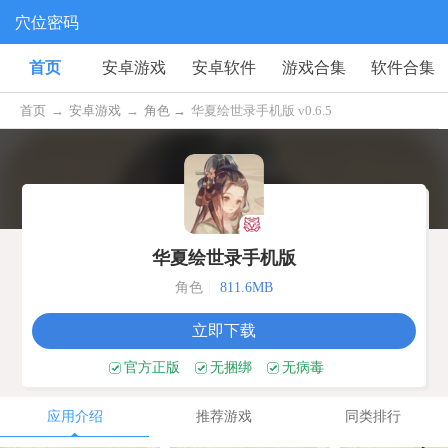
穴位密码
首页
安卓游戏
安卓软件
游戏合集
软件合集
首页
→
安卓游戏
→
角色 →
华夏绘世录手机版 v0.6.5
华夏绘世录手机版
角色
|
811.6MB
立即下载
官方正版
无捆绑
无病毒
应用介绍
推荐游戏
同类排行