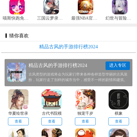
喵斯快跑免费全角色解锁最新版 v4.3.0
三国云梦录正式版 v0.24.4
最强NBA官网版 v1.44.551
幻世与冒险国际服 v1.1.484
猜你喜欢
精品古风的手游排行榜2024
精品古风的手游排行榜2024
进入专区
古风类型的游戏将会为玩家们带来各种各样造型华丽的古风装
扮，玩家行走了别样的城市当中，感受不一样的剧情和建筑。
这次帮助玩家们整理了的古风游戏画风十分精致，玩家们可以
仔细感受一下其中建筑物风采。祝大家玩的开心！
华夏绘世录
古代书院模
独宠千岁
棋象
手机版
拟器
查看
查看
查看
查看