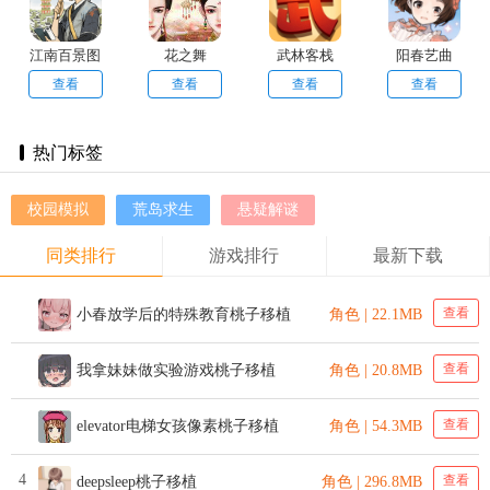
江南百景图
花之舞
武林客栈
阳春艺曲
查看
查看
查看
查看
热门标签
校园模拟
荒岛求生
悬疑解谜
同类排行
游戏排行
最新下载
查看
小春放学后的特殊教育桃子移植
角色 | 22.1MB
查看
我拿妹妹做实验游戏桃子移植
角色 | 20.8MB
查看
elevator电梯女孩像素桃子移植
角色 | 54.3MB
4
查看
deepsleep桃子移植
角色 | 296.8MB