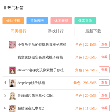
热门标签
修仙挂机
音乐闯关
休闲养成
像素冒险
同类排行
游戏排行
最新下载
查看
小春放学后的特殊教育桃子移植
角色 | 22.1MB
查看
我拿妹妹做实验游戏桃子移植
角色 | 20.8MB
查看
elevator电梯女孩像素桃子移植
角色 | 54.3MB
4
查看
deepsleep桃子移植
角色 | 296.8MB
5
查看
异族崛起第三章v2.02bh
角色 | 20.0MB
6
查看
触摸深夜纸巾盒2
角色 | 11.8MB