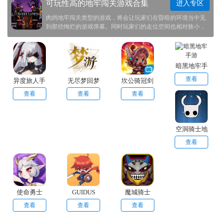
可玩性高的地牢闯关游戏合集
进入专区
肉鸽地牢闯关类型的游戏，将会让玩家们在昏暗的环境当中见
到那些绚烂的游戏弹幕。同时玩家们的走位空间也相对狭小，
你需要根据自己的退路来合理安排路线。这次帮助玩家们整理
的地牢游戏，游戏性很强，相信大家一定会喜欢的！
暗黑地牢手
游
查看
异度旅人手
无尽梦回梦
坎公骑冠剑
游安卓版
游手游
手游
查看
查看
查看
空洞骑士地
牢
查看
使命勇士
GUIDUS
魔城骑士
查看
查看
查看