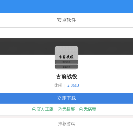
安卓软件
古前战役
休闲
|
2.8MB
立即下载
官方正版
无捆绑
无病毒
推荐游戏