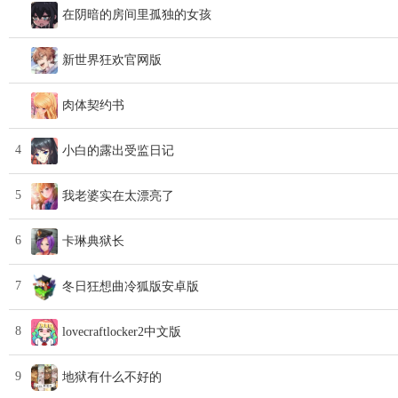
在阴暗的房间里孤独的女孩
新世界狂欢官网版
肉体契约书
4
小白的露出受监日记
5
我老婆实在太漂亮了
6
卡琳典狱长
7
冬日狂想曲冷狐版安卓版
8
lovecraftlocker2中文版
9
地狱有什么不好的