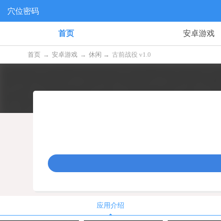
穴位密码
首页
安卓游戏
首页
→
安卓游戏
→
休闲 →
古前战役 v1.0
应用介绍