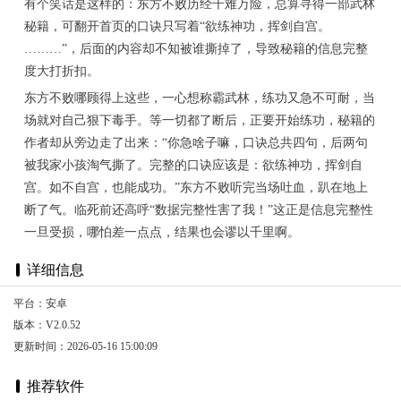
有个笑话是这样的：东方不败历经千难万险，总算寻得一部武林
秘籍，可翻开首页的口诀只写着“欲练神功，挥剑自宫。
………”，后面的内容却不知被谁撕掉了，导致秘籍的信息完整
度大打折扣。
东方不败哪顾得上这些，一心想称霸武林，练功又急不可耐，当
场就对自己狠下毒手。等一切都了断后，正要开始练功，秘籍的
作者却从旁边走了出来：“你急啥子嘛，口诀总共四句，后两句
被我家小孩淘气撕了。完整的口诀应该是：欲练神功，挥剑自
宫。如不自宫，也能成功。”东方不败听完当场吐血，趴在地上
断了气。临死前还高呼“数据完整性害了我！”这正是信息完整性
一旦受损，哪怕差一点点，结果也会谬以千里啊。
详细信息
平台：安卓
版本：V2.0.52
更新时间：2026-05-16 15:00:09
推荐软件