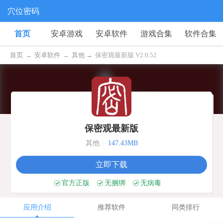
穴位密码
首页
安卓游戏
安卓软件
游戏合集
软件合集
首页
→
安卓软件
→
其他 →
保密观最新版 V2.0.52
保密观最新版
其他
|
147.43MB
立即下载
官方正版
无捆绑
无病毒
应用介绍
推荐软件
同类排行