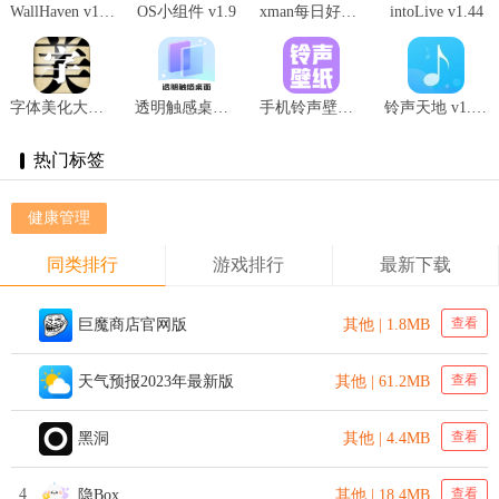
WallHaven v1.6.0
OS小组件 v1.9
xman每日好图 v1.0.0
intoLive v1.44
字体美化大师app v8.8.6
透明触感桌面 v1.0.1安卓版
手机铃声壁纸大全 v1.0
铃声天地 v1.0.0
热门标签
健康管理
同类排行
游戏排行
最新下载
查看
巨魔商店官网版
其他 | 1.8MB
查看
天气预报2023年最新版
其他 | 61.2MB
查看
黑洞
其他 | 4.4MB
4
查看
隐Box
其他 | 18.4MB