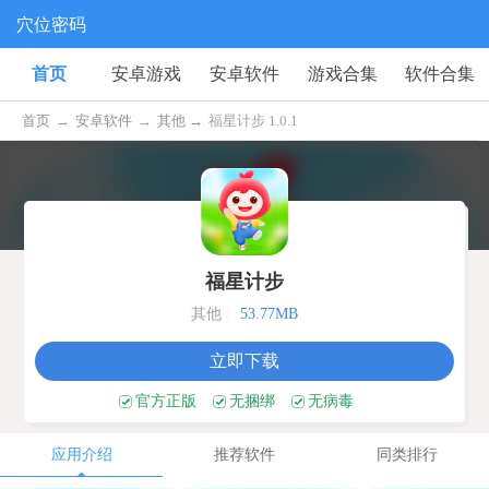
穴位密码
首页
安卓游戏
安卓软件
游戏合集
软件合集
首页
→
安卓软件
→
其他 →
福星计步 1.0.1
福星计步
其他
|
53.77MB
立即下载
官方正版
无捆绑
无病毒
应用介绍
推荐软件
同类排行