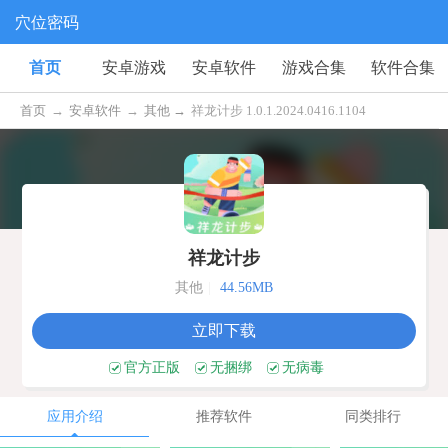
穴位密码
首页
安卓游戏
安卓软件
游戏合集
软件合集
首页
→
安卓软件
→
其他 →
祥龙计步 1.0.1.2024.0416.1104
祥龙计步
其他
|
44.56MB
立即下载
官方正版
无捆绑
无病毒
应用介绍
推荐软件
同类排行