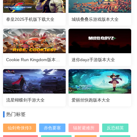
拳皇2025手机版下载大全
城镇叠叠乐游戏版本大全
Cookie Run Kingdom版本大全
迷你dayz手游版本大全
流星蝴蝶剑手游大全
爱丽丝快跑版本大全
热门标签
仙剑奇侠传3
赤色要塞
辐射避难所
反恐精英