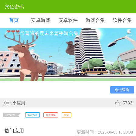
穴位密码
首页
安卓游戏
安卓软件
游戏合集
软件合集
非常普通的鹿未来篇手游合集
《非常普通的鹿：未来篇》是一款无厘头沙盒游戏，玩家
操控机械鹿在赛博城市中制造混乱。通过改造义体获得喷气跳
跃、激光角等能力，破坏或拯救这座AI统治的未来都市。物理
引擎让每次碰撞都充满戏剧性，自由探索隐藏的反乌托邦剧
情。
点击查看
个应用
5732
3
相关标签
角色扮演
开放世界
冒险
热门应用
更新时间：
2025-06-03 16:00:08