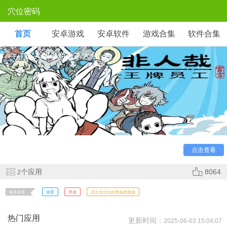
穴位密码
首页
安卓游戏
安卓软件
游戏合集
软件合集
非人哉手游版本大全
《非人哉》是一款国风妖怪养成手游，改编自同名漫画。
玩家与白泽、哪吒等神话角色同居，通过日常互动解锁搞笑剧
情。融合卡牌战斗与家园经营，Q版画风还原原作无厘头幽
默，体验神仙妖怪的现代生活。
点击查看
个应用
8064
2
相关标签
放置
养成
适合女生玩的养成类游戏
热门应用
更新时间：
2025-06-03 15:04:07