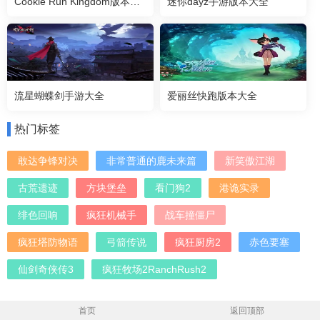
Cookie Run Kingdom版本大全
迷你dayz手游版本大全
流星蝴蝶剑手游大全
爱丽丝快跑版本大全
热门标签
敢达争锋对决
非常普通的鹿未来篇
新笑傲江湖
古荒遗迹
方块堡垒
看门狗2
港诡实录
绯色回响
疯狂机械手
战车撞僵尸
疯狂塔防物语
弓箭传说
疯狂厨房2
赤色要塞
仙剑奇侠传3
疯狂牧场2RanchRush2
首页
返回顶部